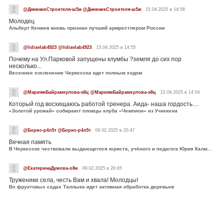
@ДневникСтроителя-ш5ж @ДневникСтроителя-ш5ж
15.04.2025 в 14:56
Молодец
Альберт Кенжев вновь признан лучший армрестлером России
@lidiavlab4923 @lidiavlab4923
15.04.2025 в 14:55
Почему на Ул.Парковой запущены клумбы ?земля до сих пор
несколько...
Весеннее озеленение Черкесска идет полным ходом
@МариямБайрамкулова-э8ц @МариямБайрамкулова-э8ц
15.04.2025 в 14:54
Который год восхищаюсь работой тренера. Аида- наша гордость....
«Золотой урожай» собирают пловцы клуба «Чемпион» из Учкекена
@Борис-р4л5т @Борис-р4л5т
09.02.2025 в 20:47
Вечная память
В Черкесске чествовали выдающегося юриста, учёного и педагога Юрия Калмыкова
@ЕкатеринаДумова-о8и
09.02.2025 в 20:45
Труженики села, честь Вам и хвала! Молодцы!
Во фруктовых садах Таллыка идет активная обработка деревьев