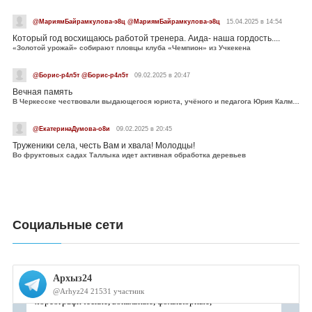
@МариямБайрамкулова-э8ц @МариямБайрамкулова-э8ц
15.04.2025 в 14:54
Который год восхищаюсь работой тренера. Аида- наша гордость....
«Золотой урожай» собирают пловцы клуба «Чемпион» из Учкекена
@Борис-р4л5т @Борис-р4л5т
09.02.2025 в 20:47
Вечная память
В Черкесске чествовали выдающегося юриста, учёного и педагога Юрия Калмыкова
@ЕкатеринаДумова-о8и
09.02.2025 в 20:45
Труженики села, честь Вам и хвала! Молодцы!
Во фруктовых садах Таллыка идет активная обработка деревьев
Социальные сети