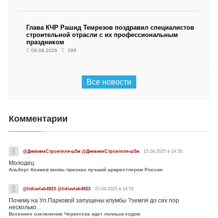
Глава КЧР Рашид Темрезов поздравил специалистов
строительной отрасли с их профессиональным
праздником
09.08.2026
289
Все новости
Комментарии
@ДневникСтроителя-ш5ж @ДневникСтроителя-ш5ж
15.04.2025 в 14:56
Молодец
Альберт Кенжев вновь признан лучший армрестлером России
@lidiavlab4923 @lidiavlab4923
15.04.2025 в 14:55
Почему на Ул.Парковой запущены клумбы ?земля до сих пор
несколько...
Весеннее озеленение Черкесска идет полным ходом