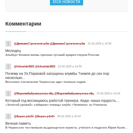
Все новости
Комментарии
@ДневникСтроителя-ш5ж @ДневникСтроителя-ш5ж
15.04.2025 в 14:56
Молодец
Альберт Кенжев вновь признан лучший армрестлером России
@lidiavlab4923 @lidiavlab4923
15.04.2025 в 14:55
Почему на Ул.Парковой запущены клумбы ?земля до сих пор
несколько...
Весеннее озеленение Черкесска идет полным ходом
@МариямБайрамкулова-э8ц @МариямБайрамкулова-э8ц
15.04.2025 в 14:54
Который год восхищаюсь работой тренера. Аида- наша гордость....
«Золотой урожай» собирают пловцы клуба «Чемпион» из Учкекена
@Борис-р4л5т @Борис-р4л5т
09.02.2025 в 20:47
Вечная память
В Черкесске чествовали выдающегося юриста, учёного и педагога Юрия Калмыкова