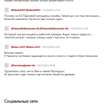
Альберт Кенжев вновь признан лучший армрестлером России
@lidiavlab4923 @lidiavlab4923
15.04.2025 в 14:55
Почему на Ул.Парковой запущены клумбы ?земля до сих пор несколько...
Весеннее озеленение Черкесска идет полным ходом
@МариямБайрамкулова-э8ц @МариямБайрамкулова-э8ц
15.04.2025 в 14:54
Который год восхищаюсь работой тренера. Аида- наша гордость....
«Золотой урожай» собирают пловцы клуба «Чемпион» из Учкекена
@Борис-р4л5т @Борис-р4л5т
09.02.2025 в 20:47
Вечная память
В Черкесске чествовали выдающегося юриста, учёного и педагога Юрия Калмыкова
@ЕкатеринаДумова-о8и
09.02.2025 в 20:45
Труженики села, честь Вам и хвала! Молодцы!
Во фруктовых садах Таллыка идет активная обработка деревьев
Социальные сети