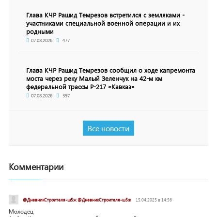
Глава КЧР Рашид Темрезов встретился с земляками -
участниками специальной военной операции и их
родными
07.08.2026
477
Глава КЧР Рашид Темрезов сообщил о ходе капремонта
моста через реку Малый Зеленчук на 42-м км
федеральной трассы Р-217 «Кавказ»
07.08.2026
397
Все новости
Комментарии
@ДневникСтроителя-ш5ж @ДневникСтроителя-ш5ж
15.04.2025 в 14:56
Молодец