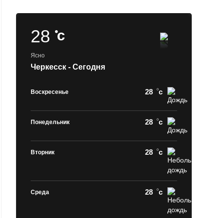
28
c
Ясно
Черкесск - Сегодня
28
c
Воскресенье
28
c
Понедельник
28
c
Вторник
28
c
Среда