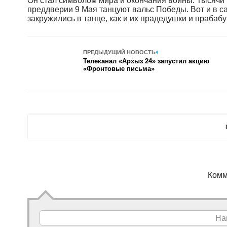
Он стал символом мира и окончания войны. Тысячи 
преддверии 9 Мая танцуют вальс Победы. Вот и в 
закружились в танце, как и их прадедушки и прабабу
ПРЕДЫДУЩИЙ НОВОСТЬ
Телеканал «Архыз 24» запустил акцию
«Фронтовые письма»
Комм
На