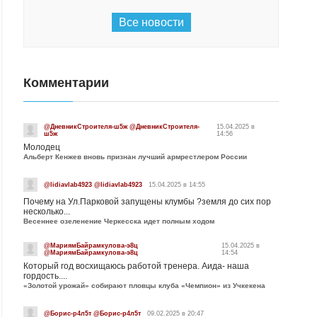
Все новости
Комментарии
@ДневникСтроителя-ш5ж @ДневникСтроителя-
15.04.2025 в
ш5ж
14:56
Молодец
Альберт Кенжев вновь признан лучший армрестлером России
@lidiavlab4923 @lidiavlab4923
15.04.2025 в 14:55
Почему на Ул.Парковой запущены клумбы ?земля до сих пор
несколько...
Весеннее озеленение Черкесска идет полным ходом
@МариямБайрамкулова-э8ц
15.04.2025 в
@МариямБайрамкулова-э8ц
14:54
Который год восхищаюсь работой тренера. Аида- наша
гордость....
«Золотой урожай» собирают пловцы клуба «Чемпион» из Учкекена
@Борис-р4л5т @Борис-р4л5т
09.02.2025 в 20:47