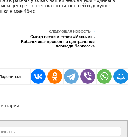
пар в разных уголках нашей необъятной Родины в
самом центре Черкесска сотни юношей и девушек
шки в мае 45-го.
СЛЕДУЮЩАЯ НОВОСТЬ
Смотр песни и строя «Мальчиш-
Кибальчиш» прошел на центральной
площади Черкесска
Поделиться:
ентарии
писать