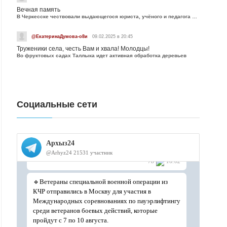
Вечная память
В Черкесске чествовали выдающегося юриста, учёного и педагога Юрия Калмыкова
@ЕкатеринаДумова-о8и
09.02.2025 в 20:45
Труженики села, честь Вам и хвала! Молодцы!
Во фруктовых садах Таллыка идет активная обработка деревьев
Социальные сети