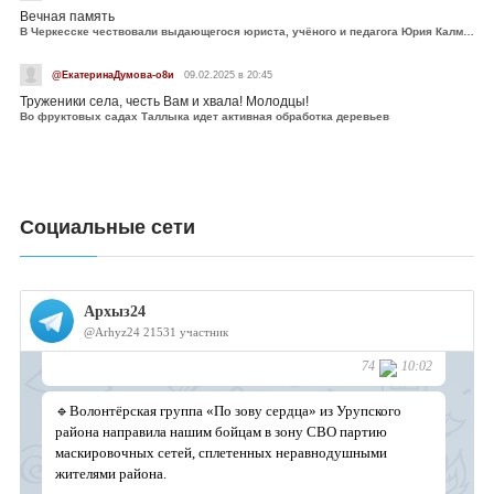
Вечная память
В Черкесске чествовали выдающегося юриста, учёного и педагога Юрия Калмыкова
@ЕкатеринаДумова-о8и
09.02.2025 в 20:45
Труженики села, честь Вам и хвала! Молодцы!
Во фруктовых садах Таллыка идет активная обработка деревьев
Социальные сети