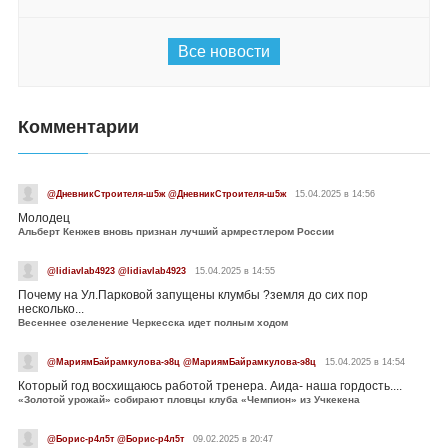
Все новости
Комментарии
@ДневникСтроителя-ш5ж @ДневникСтроителя-ш5ж
15.04.2025 в 14:56
Молодец
Альберт Кенжев вновь признан лучший армрестлером России
@lidiavlab4923 @lidiavlab4923
15.04.2025 в 14:55
Почему на Ул.Парковой запущены клумбы ?земля до сих пор
несколько...
Весеннее озеленение Черкесска идет полным ходом
@МариямБайрамкулова-э8ц @МариямБайрамкулова-э8ц
15.04.2025 в 14:54
Который год восхищаюсь работой тренера. Аида- наша гордость....
«Золотой урожай» собирают пловцы клуба «Чемпион» из Учкекена
@Борис-р4л5т @Борис-р4л5т
09.02.2025 в 20:47