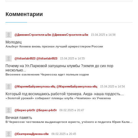
Комментарии
@ДневникСтроителя-ш5ж @ДневникСтроителя-ш5ж
15.04.2025 в 14:56
Молодец
Альберт Кенжев вновь признан лучший армрестлером России
@lidiavlab4923 @lidiavlab4923
15.04.2025 в 14:55
Почему на Ул.Парковой запущены клумбы ?земля до сих пор
несколько...
Весеннее озеленение Черкесска идет полным ходом
@МариямБайрамкулова-э8ц @МариямБайрамкулова-э8ц
15.04.2025 в 14:54
Который год восхищаюсь работой тренера. Аида- наша гордость....
«Золотой урожай» собирают пловцы клуба «Чемпион» из Учкекена
@Борис-р4л5т @Борис-р4л5т
09.02.2025 в 20:47
Вечная память
В Черкесске чествовали выдающегося юриста, учёного и педагога Юрия Калмыкова
@ЕкатеринаДумова-о8и
09.02.2025 в 20:45