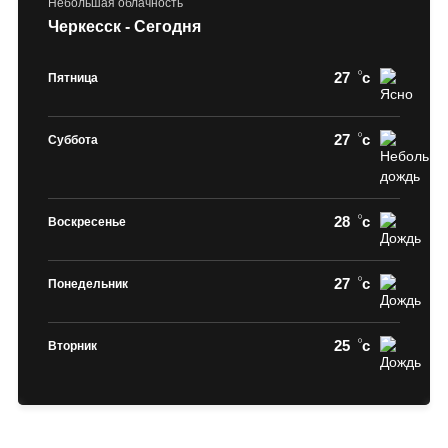
Небольшая облачность
Черкесск - Сегодня
27
c
Пятница
27
c
Суббота
28
c
Воскресенье
27
c
Понедельник
25
c
Вторник