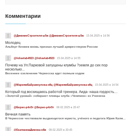
Комментарии
@ДневникСтроителя-ш5ж @ДневникСтроителя-ш5ж
15.04.2025 в 14:56
Молодец
Альберт Кенжев вновь признан лучший армрестлером России
@lidiavlab4923 @lidiavlab4923
15.04.2025 в 14:55
Почему на Ул.Парковой запущены клумбы ?земля до сих пор
несколько...
Весеннее озеленение Черкесска идет полным ходом
@МариямБайрамкулова-э8ц @МариямБайрамкулова-э8ц
15.04.2025 в 14:54
Который год восхищаюсь работой тренера. Аида- наша гордость....
«Золотой урожай» собирают пловцы клуба «Чемпион» из Учкекена
@Борис-р4л5т @Борис-р4л5т
09.02.2025 в 20:47
Вечная память
В Черкесске чествовали выдающегося юриста, учёного и педагога Юрия Калмыкова
@ЕкатеринаДумова-о8и
09.02.2025 в 20:45