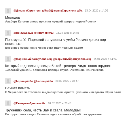
@ДневникСтроителя-ш5ж @ДневникСтроителя-ш5ж
15.04.2025 в 14:56
Молодец
Альберт Кенжев вновь признан лучший армрестлером России
@lidiavlab4923 @lidiavlab4923
15.04.2025 в 14:55
Почему на Ул.Парковой запущены клумбы ?земля до сих пор
несколько...
Весеннее озеленение Черкесска идет полным ходом
@МариямБайрамкулова-э8ц @МариямБайрамкулова-э8ц
15.04.2025 в 14:54
Который год восхищаюсь работой тренера. Аида- наша гордость....
«Золотой урожай» собирают пловцы клуба «Чемпион» из Учкекена
@Борис-р4л5т @Борис-р4л5т
09.02.2025 в 20:47
Вечная память
В Черкесске чествовали выдающегося юриста, учёного и педагога Юрия Калмыкова
@ЕкатеринаДумова-о8и
09.02.2025 в 20:45
Труженики села, честь Вам и хвала! Молодцы!
Во фруктовых садах Таллыка идет активная обработка деревьев