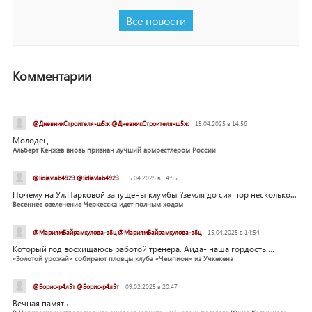
Все новости
Комментарии
@ДневникСтроителя-ш5ж @ДневникСтроителя-ш5ж
15.04.2025 в 14:56
Молодец
Альберт Кенжев вновь признан лучший армрестлером России
@lidiavlab4923 @lidiavlab4923
15.04.2025 в 14:55
Почему на Ул.Парковой запущены клумбы ?земля до сих пор несколько...
Весеннее озеленение Черкесска идет полным ходом
@МариямБайрамкулова-э8ц @МариямБайрамкулова-э8ц
15.04.2025 в 14:54
Который год восхищаюсь работой тренера. Аида- наша гордость....
«Золотой урожай» собирают пловцы клуба «Чемпион» из Учкекена
@Борис-р4л5т @Борис-р4л5т
09.02.2025 в 20:47
Вечная память