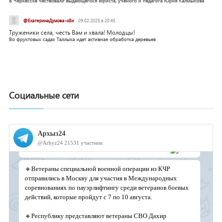
В Черкесске чествовали выдающегося юриста, учёного и педагога Юрия Калмыкова
@ЕкатеринаДумова-о8и
09.02.2025 в 20:45
Труженики села, честь Вам и хвала! Молодцы!
Во фруктовых садах Таллыка идет активная обработка деревьев
Социальные сети