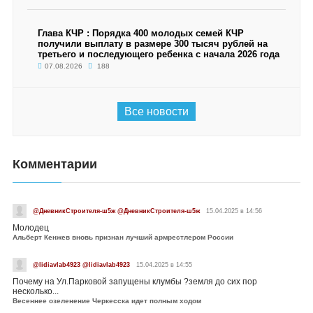
Глава КЧР : Порядка 400 молодых семей КЧР
получили выплату в размере 300 тысяч рублей на
третьего и последующего ребенка с начала 2026 года
07.08.2026
188
Все новости
Комментарии
@ДневникСтроителя-ш5ж @ДневникСтроителя-ш5ж
15.04.2025 в 14:56
Молодец
Альберт Кенжев вновь признан лучший армрестлером России
@lidiavlab4923 @lidiavlab4923
15.04.2025 в 14:55
Почему на Ул.Парковой запущены клумбы ?земля до сих пор
несколько...
Весеннее озеленение Черкесска идет полным ходом