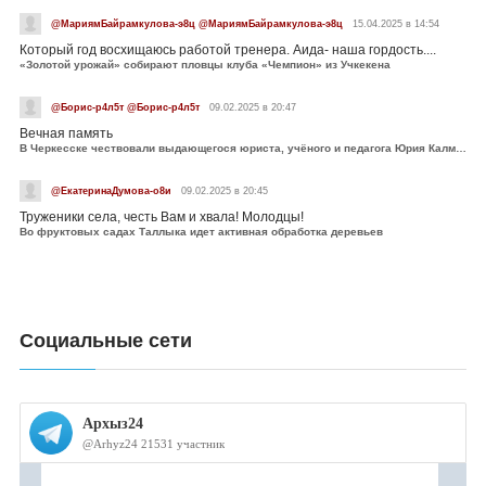
@МариямБайрамкулова-э8ц @МариямБайрамкулова-э8ц
15.04.2025 в 14:54
Который год восхищаюсь работой тренера. Аида- наша гордость....
«Золотой урожай» собирают пловцы клуба «Чемпион» из Учкекена
@Борис-р4л5т @Борис-р4л5т
09.02.2025 в 20:47
Вечная память
В Черкесске чествовали выдающегося юриста, учёного и педагога Юрия Калмыкова
@ЕкатеринаДумова-о8и
09.02.2025 в 20:45
Труженики села, честь Вам и хвала! Молодцы!
Во фруктовых садах Таллыка идет активная обработка деревьев
Социальные сети