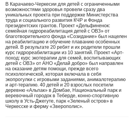
В Карачаево-Черкесии для детей с ограниченными
возможностями здоровья провели сразу два
уникальных проекта при поддержке Министерства
труда и социального развития КЧР и Фонда
президентских грантов. Проект «Дельфиненок:
семейная гидрореабилитация детей с ОВЗ» от
благотворительного фонда «Созидание» был нацелен
на реабилитацию и обучение плаванию особенных
детей. В результате 20 ребят и их родители прошли
курс гидрореабилитации из 10 занятий. Проект «Арт-
поход: курс экотерапии для семей, воспитывающих
детей с ОВЗ» от АНО «Делай добро» был направлен
на оказание детям помощи, прежде всего
психологической, которая включала в себя
экопрогулки с игровыми заданиями, анималотерапию
и арт-терапию. 40 детей и 20 взрослых посетили
деревню «Альпак» в Домбае, Национальный парк и
веревочный городок в Теберде, конно-спортивную
школу в Усть-Джегуте, парк «Зеленый остров» в
Черкесске и ферму «Зверополис».