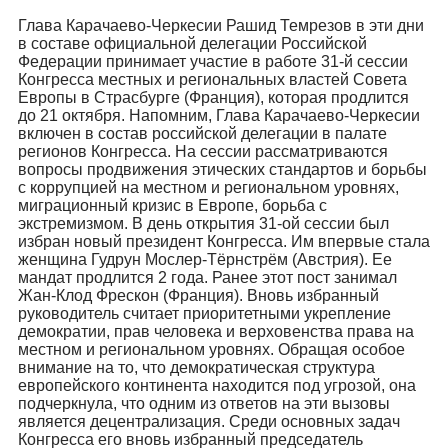
Глава Карачаево-Черкесии Рашид Темрезов в эти дни
в составе официальной делегации Российской
Федерации принимает участие в работе 31-й сессии
Конгресса местных и региональных властей Совета
Европы в Страсбурге (Франция), которая продлится
до 21 октября. Напомним, Глава Карачаево-Черкесии
включен в состав российской делегации в палате
регионов Конгресса. На сессии рассматриваются
вопросы продвижения этических стандартов и борьбы
с коррупцией на местном и региональном уровнях,
миграционный кризис в Европе, борьба с
экстремизмом. В день открытия 31-ой сессии был
избран новый президент Конгресса. Им впервые стала
женщина Гудрун Мослер-Тёрнстрём (Австрия). Ее
мандат продлится 2 года. Ранее этот пост занимал
Жан-Клод Фрескон (Франция). Вновь избранный
руководитель считает приоритетными укрепление
демократии, прав человека и верховенства права на
местном и региональном уровнях. Обращая особое
внимание на то, что демократическая структура
европейского континента находится под угрозой, она
подчеркнула, что одним из ответов на эти вызовы
является децентрализация. Среди основных задач
Конгресса его вновь избранный председатель