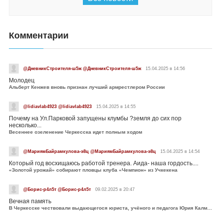
Комментарии
@ДневникСтроителя-ш5ж @ДневникСтроителя-ш5ж
15.04.2025 в 14:56
Молодец
Альберт Кенжев вновь признан лучший армрестлером России
@lidiavlab4923 @lidiavlab4923
15.04.2025 в 14:55
Почему на Ул.Парковой запущены клумбы ?земля до сих пор
несколько...
Весеннее озеленение Черкесска идет полным ходом
@МариямБайрамкулова-э8ц @МариямБайрамкулова-э8ц
15.04.2025 в 14:54
Который год восхищаюсь работой тренера. Аида- наша гордость....
«Золотой урожай» собирают пловцы клуба «Чемпион» из Учкекена
@Борис-р4л5т @Борис-р4л5т
09.02.2025 в 20:47
Вечная память
В Черкесске чествовали выдающегося юриста, учёного и педагога Юрия Калмыкова