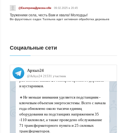
@ЕкатеринаДумова-о8и
09.02.2025 в 20:45
Труженики села, честь Вам и хвала! Молодцы!
Во фруктовых садах Таллыка идет активная обработка деревьев
Социальные сети