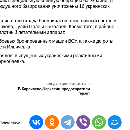
ают специальную военную операцию на Украине. В
оздушного базирования уничтожены 16 украинских
плива, три склада боеприпасов плюс личный состав и
ково, Гуляй Поле и Николаев. Кроме того, в районе
илотный летательный аппарат.
 боевых бронированных машин ВСУ, а также до роты
е и Ильичевка.
арядов, выпущенных украинскими реактивными
ернобаевка.
СЛЕДУЮЩАЯ НОВОСТЬ
В Карачаево-Черкесии предотвратили
теракт
Поделиться: