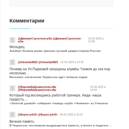
Комментарии
@ДневникСтроителя-ш5ж @ДневникСтроителя-
15.04.2025 в
ш5ж
14:56
Молодец
Альберт Кенжев вновь признан лучший армрестлером России
@lidiavlab4923 @lidiavlab4923
15.04.2025 в 14:55
Почему на Ул.Парковой запущены клумбы ?земля до сих пор
несколько...
Весеннее озеленение Черкесска идет полным ходом
@МариямБайрамкулова-э8ц
15.04.2025 в
@МариямБайрамкулова-э8ц
14:54
Который год восхищаюсь работой тренера. Аида- наша
гордость....
«Золотой урожай» собирают пловцы клуба «Чемпион» из Учкекена
@Борис-р4л5т @Борис-р4л5т
09.02.2025 в 20:47
Вечная память
В Черкесске чествовали выдающегося юриста, учёного и педагога Юрия Калмыкова