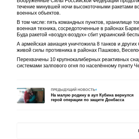
Вооруженные Силы Российской Федерации продолж
течение минувшей ночи высокоточными ракетами в
военных объектов.
В том числе: пять командных пунктов, хранилище то
военная техника, сосредоточенные в районах Барвен
Буда ракетой «воздух-воздух» сбит украинский бесп
А армейская авиация уничтожила 8 танков и других
живой силы противника в районах Пашково, Весело
Перехвачены 10 крупнокалиберных реактивных сн
системами залпового огня по населённому пункту Ч
ПРЕДЫДУЩИЙ НОВОСТЬ
На малую родину в аул Кубина вернулся
герой операции по защите Донбасса