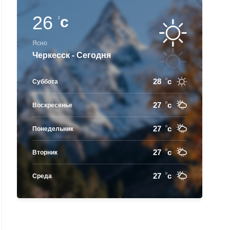
26
c
Ясно
Черкесск - Сегодня
28
c
Суббота
27
c
Воскресенье
27
c
Понедельник
27
c
Вторник
27
c
Среда