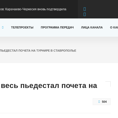
 производстве минеральной воды
в: Карачаево-Черкесия готовится к
ТЕЛЕПРОЕКТЫ
ПРОГРАММА ПЕРЕДАЧ
ЛИЦА КАНАЛА
О КА
ьному сезону
жителей КЧР приняли участие в программах
первом полугодии 2026 года
я модернизация федеральной трассы А-156 на
ПЬЕДЕСТАЛ ПОЧЕТА НА ТУРНИРЕ В СТАВРОПОЛЬЕ
оникская
риветствием к участникам Всероссийского
весь пьедестал почета на
та
504