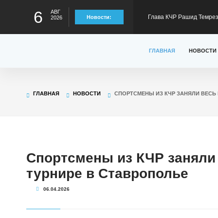
6
АВГ
Новости:
2026
статус лидера страны в
Глава КЧР Рашид Темрезо
ГЛАВНАЯ
НОВОСТИ
предстоящему отопител
Глава КЧР : Более 6100 
содействия занятости в 
Глава КЧР: Продолжаетс
ГЛАВНАЯ
НОВОСТИ
СПОРТСМЕНЫ ИЗ КЧР ЗАНЯЛИ ВЕСЬ 
отрезке Сары-Тюз - Кард
Глава КЧР обратился с п
Спортсмены из КЧР заняли 
детского туристского слё
турнире в Ставрополье
06.04.2026