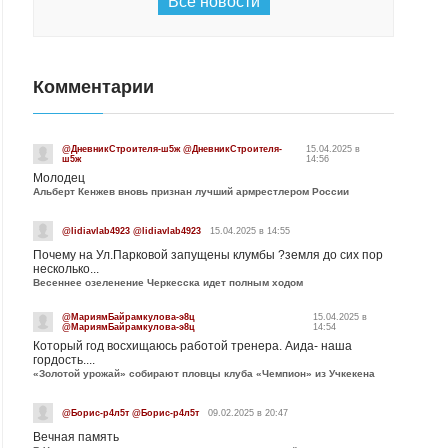
Все новости
Комментарии
@ДневникСтроителя-ш5ж @ДневникСтроителя-
15.04.2025 в
ш5ж
14:56
Молодец
Альберт Кенжев вновь признан лучший армрестлером России
@lidiavlab4923 @lidiavlab4923
15.04.2025 в 14:55
Почему на Ул.Парковой запущены клумбы ?земля до сих пор
несколько...
Весеннее озеленение Черкесска идет полным ходом
@МариямБайрамкулова-э8ц
15.04.2025 в
@МариямБайрамкулова-э8ц
14:54
Который год восхищаюсь работой тренера. Аида- наша
гордость....
«Золотой урожай» собирают пловцы клуба «Чемпион» из Учкекена
@Борис-р4л5т @Борис-р4л5т
09.02.2025 в 20:47
Вечная память