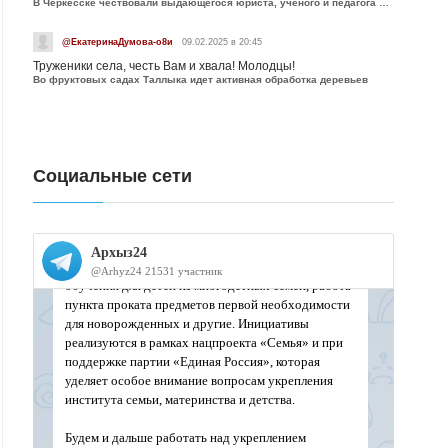
В Черкесске чествовали выдающегося юриста, учёного и педагога Юрия Калмыкова
@ЕкатеринаДумова-о8и
09.02.2025 в 20:45
Труженики села, честь Вам и хвала! Молодцы!
Во фруктовых садах Таллыка идет активная обработка деревьев
Социальные сети