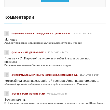
Комментарии
@ДневникСтроителя-ш5ж @ДневникСтроителя-ш5ж
15.04.2025 в 14:56
Молодец
Альберт Кенжев вновь признан лучший армрестлером России
@lidiavlab4923 @lidiavlab4923
15.04.2025 в 14:55
Почему на Ул.Парковой запущены клумбы ?земля до сих пор
несколько...
Весеннее озеленение Черкесска идет полным ходом
@МариямБайрамкулова-э8ц @МариямБайрамкулова-э8ц
15.04.2025 в 14:54
Который год восхищаюсь работой тренера. Аида- наша гордость....
«Золотой урожай» собирают пловцы клуба «Чемпион» из Учкекена
@Борис-р4л5т @Борис-р4л5т
09.02.2025 в 20:47
Вечная память
В Черкесске чествовали выдающегося юриста, учёного и педагога Юрия Калмыкова