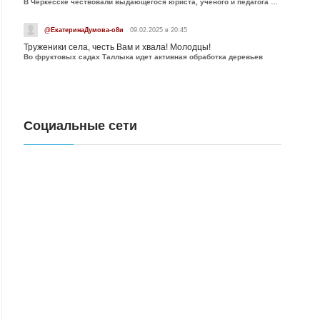
В Черкесске чествовали выдающегося юриста, учёного и педагога Юрия Калмыкова
@ЕкатеринаДумова-о8и
09.02.2025 в 20:45
Труженики села, честь Вам и хвала! Молодцы!
Во фруктовых садах Таллыка идет активная обработка деревьев
Социальные сети