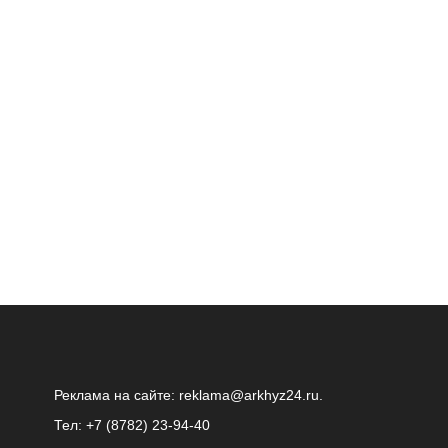
Реклама на сайте:
reklama@arkhyz24.ru
.
Тел: +7 (8782) 23‑94‑40