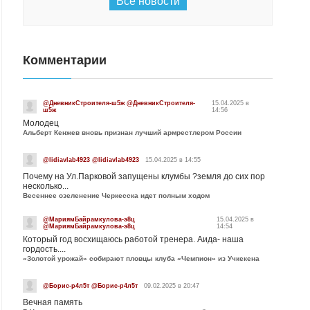
Все новости
Комментарии
@ДневникСтроителя-ш5ж @ДневникСтроителя-
15.04.2025 в
ш5ж
14:56
Молодец
Альберт Кенжев вновь признан лучший армрестлером России
@lidiavlab4923 @lidiavlab4923
15.04.2025 в 14:55
Почему на Ул.Парковой запущены клумбы ?земля до сих пор
несколько...
Весеннее озеленение Черкесска идет полным ходом
@МариямБайрамкулова-э8ц
15.04.2025 в
@МариямБайрамкулова-э8ц
14:54
Который год восхищаюсь работой тренера. Аида- наша
гордость....
«Золотой урожай» собирают пловцы клуба «Чемпион» из Учкекена
@Борис-р4л5т @Борис-р4л5т
09.02.2025 в 20:47
Вечная память