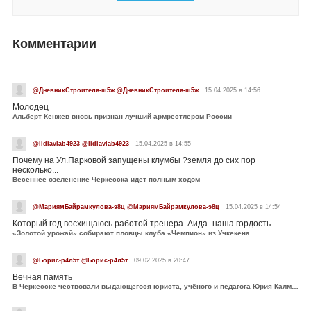
Комментарии
@ДневникСтроителя-ш5ж @ДневникСтроителя-ш5ж
15.04.2025 в 14:56
Молодец
Альберт Кенжев вновь признан лучший армрестлером России
@lidiavlab4923 @lidiavlab4923
15.04.2025 в 14:55
Почему на Ул.Парковой запущены клумбы ?земля до сих пор
несколько...
Весеннее озеленение Черкесска идет полным ходом
@МариямБайрамкулова-э8ц @МариямБайрамкулова-э8ц
15.04.2025 в 14:54
Который год восхищаюсь работой тренера. Аида- наша гордость....
«Золотой урожай» собирают пловцы клуба «Чемпион» из Учкекена
@Борис-р4л5т @Борис-р4л5т
09.02.2025 в 20:47
Вечная память
В Черкесске чествовали выдающегося юриста, учёного и педагога Юрия Калмыкова