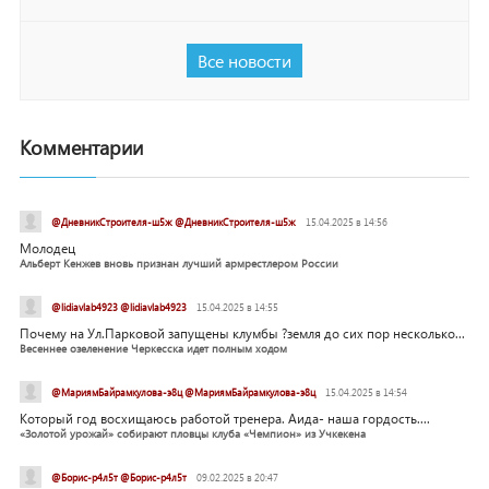
Все новости
Комментарии
@ДневникСтроителя-ш5ж @ДневникСтроителя-ш5ж
15.04.2025 в 14:56
Молодец
Альберт Кенжев вновь признан лучший армрестлером России
@lidiavlab4923 @lidiavlab4923
15.04.2025 в 14:55
Почему на Ул.Парковой запущены клумбы ?земля до сих пор несколько...
Весеннее озеленение Черкесска идет полным ходом
@МариямБайрамкулова-э8ц @МариямБайрамкулова-э8ц
15.04.2025 в 14:54
Который год восхищаюсь работой тренера. Аида- наша гордость....
«Золотой урожай» собирают пловцы клуба «Чемпион» из Учкекена
@Борис-р4л5т @Борис-р4л5т
09.02.2025 в 20:47