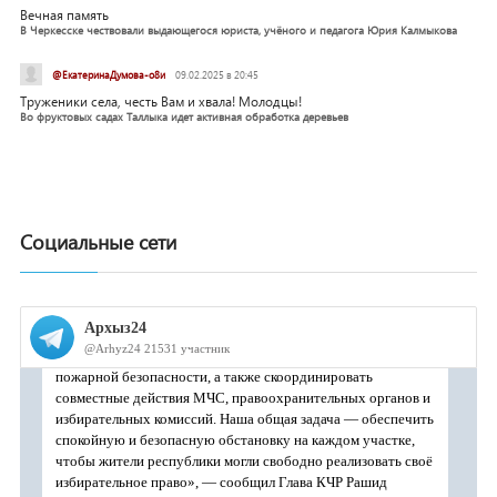
Вечная память
В Черкесске чествовали выдающегося юриста, учёного и педагога Юрия Калмыкова
@ЕкатеринаДумова-о8и
09.02.2025 в 20:45
Труженики села, честь Вам и хвала! Молодцы!
Во фруктовых садах Таллыка идет активная обработка деревьев
Социальные сети