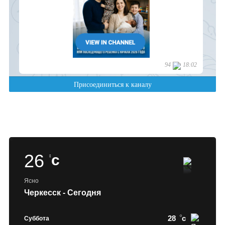
26
c
Ясно
Черкесск - Сегодня
28
c
Суббота