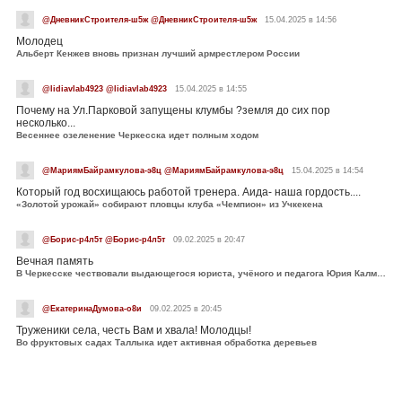
@ДневникСтроителя-ш5ж @ДневникСтроителя-ш5ж
15.04.2025 в 14:56
Молодец
Альберт Кенжев вновь признан лучший армрестлером России
@lidiavlab4923 @lidiavlab4923
15.04.2025 в 14:55
Почему на Ул.Парковой запущены клумбы ?земля до сих пор
несколько...
Весеннее озеленение Черкесска идет полным ходом
@МариямБайрамкулова-э8ц @МариямБайрамкулова-э8ц
15.04.2025 в 14:54
Который год восхищаюсь работой тренера. Аида- наша гордость....
«Золотой урожай» собирают пловцы клуба «Чемпион» из Учкекена
@Борис-р4л5т @Борис-р4л5т
09.02.2025 в 20:47
Вечная память
В Черкесске чествовали выдающегося юриста, учёного и педагога Юрия Калмыкова
@ЕкатеринаДумова-о8и
09.02.2025 в 20:45
Труженики села, честь Вам и хвала! Молодцы!
Во фруктовых садах Таллыка идет активная обработка деревьев