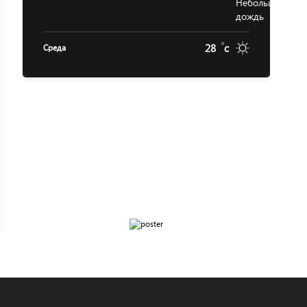
28
c
Среда