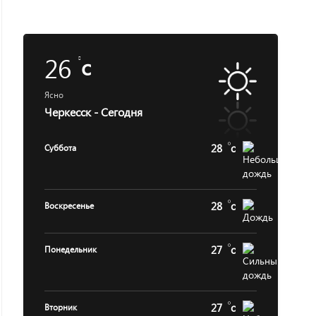
26
c
Ясно
Черкесск - Сегодня
28
c
Суббота
28
c
Воскресенье
27
c
Понедельник
27
c
Вторник