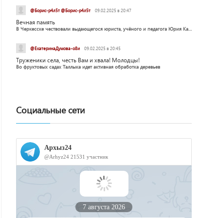
@Борис-р4л5т @Борис-р4л5т
09.02.2025 в 20:47
Вечная память
В Черкесске чествовали выдающегося юриста, учёного и педагога Юрия Калмыкова
@ЕкатеринаДумова-о8и
09.02.2025 в 20:45
Труженики села, честь Вам и хвала! Молодцы!
Во фруктовых садах Таллыка идет активная обработка деревьев
Социальные сети