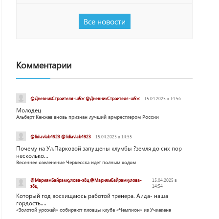
Все новости
Комментарии
@ДневникСтроителя-ш5ж @ДневникСтроителя-ш5ж
15.04.2025 в 14:56
Молодец
Альберт Кенжев вновь признан лучший армрестлером России
@lidiavlab4923 @lidiavlab4923
15.04.2025 в 14:55
Почему на Ул.Парковой запущены клумбы ?земля до сих пор
несколько...
Весеннее озеленение Черкесска идет полным ходом
@МариямБайрамкулова-э8ц @МариямБайрамкулова-
15.04.2025 в
э8ц
14:54
Который год восхищаюсь работой тренера. Аида- наша
гордость....
«Золотой урожай» собирают пловцы клуба «Чемпион» из Учкекена