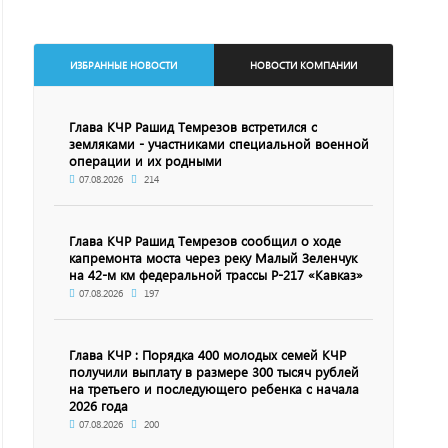
ИЗБРАННЫЕ НОВОСТИ
НОВОСТИ КОМПАНИИ
Глава КЧР Рашид Темрезов встретился с
земляками - участниками специальной военной
операции и их родными
07.08.2026
214
Глава КЧР Рашид Темрезов сообщил о ходе
капремонта моста через реку Малый Зеленчук
на 42-м км федеральной трассы Р-217 «Кавказ»
07.08.2026
197
Глава КЧР : Порядка 400 молодых семей КЧР
получили выплату в размере 300 тысяч рублей
на третьего и последующего ребенка с начала
2026 года
07.08.2026
200