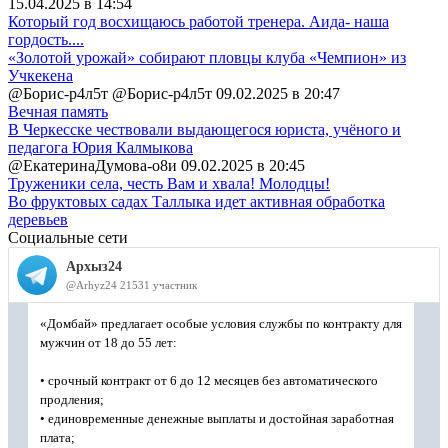
15.04.2025 в 14:54
Который год восхищаюсь работой тренера. Аида- наша
гордость....
«Золотой урожай» собирают пловцы клуба «Чемпион» из
Учкекена
@Борис-р4л5т @Борис-р4л5т
09.02.2025 в 20:47
Вечная память
В Черкесске чествовали выдающегося юриста, учёного и
педагога Юрия Калмыкова
@ЕкатеринаДумова-о8и
09.02.2025 в 20:45
Труженики села, честь Вам и хвала! Молодцы!
Во фруктовых садах Таллыка идет активная обработка
деревьев
Социальные сети