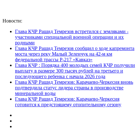
Новости:
Глава КЧР Рашид Темрезов встретился с земляками -
участниками специальной военной операции и их
родными
Глава КЧР Рашид Темрезов сообщил о ходе капремонта
моста через реку Малый Зеленчук на 42-м км
федеральной трассы Р-217 «Кавказ»
Глава КЧР : Порядка 400 молодых семей КЧР получили
выплату в размере 300 тысяч рублей на третьего и
последующего ребенка с начала 2026 года
Глава КЧР Рашид Темрезов: Карачаево-Черкесия вновь
подтвердила статус лидера страны в производстве
минеральной воды
Глава КЧР Рашид Темрезов: Карачаево-Черкесия
готовится к предстоящему отопительному сезону