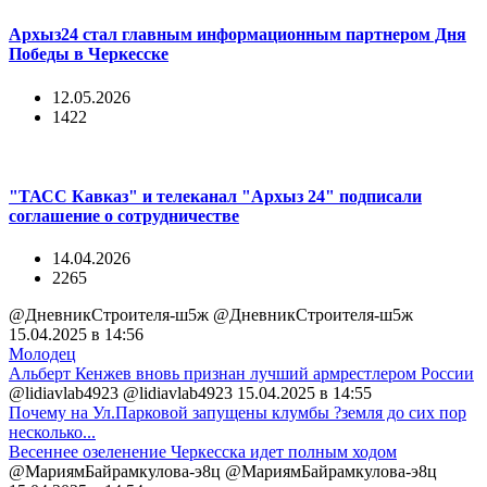
Архыз24 стал главным информационным партнером Дня
Победы в Черкесске
12.05.2026
1422
"ТАСС Кавказ" и телеканал "Архыз 24" подписали
соглашение о сотрудничестве
14.04.2026
2265
@ДневникСтроителя-ш5ж @ДневникСтроителя-ш5ж
15.04.2025 в 14:56
Молодец
Альберт Кенжев вновь признан лучший армрестлером России
@lidiavlab4923 @lidiavlab4923
15.04.2025 в 14:55
Почему на Ул.Парковой запущены клумбы ?земля до сих пор
несколько...
Весеннее озеленение Черкесска идет полным ходом
@МариямБайрамкулова-э8ц @МариямБайрамкулова-э8ц