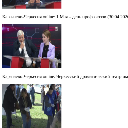
Карачаево-Черкесия online: 1 Мая – день профсоюзов (30.04.202
Карачаево-Черкесия online: Черкесский драматический театр им.