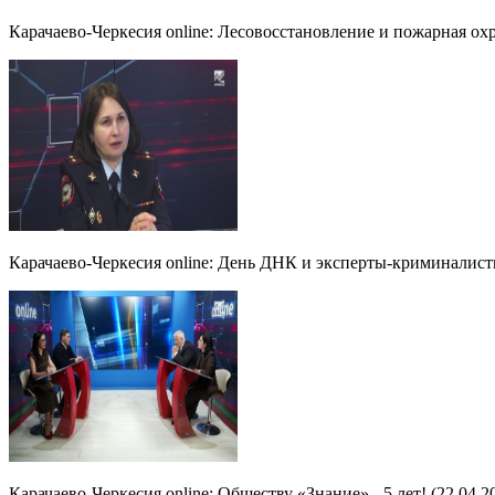
Карачаево-Черкесия online: Лесовосстановление и пожарная охр
Карачаево-Черкесия online: День ДНК и эксперты-криминалисты
Карачаево-Черкесия online: Обществу «Знание» - 5 лет! (22.04.2