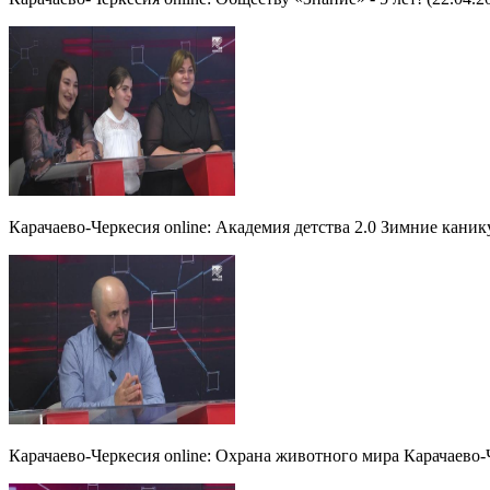
Карачаево-Черкесия online: Академия детства 2.0 Зимние каник
Карачаево-Черкесия online: Охрана животного мира Карачаево-