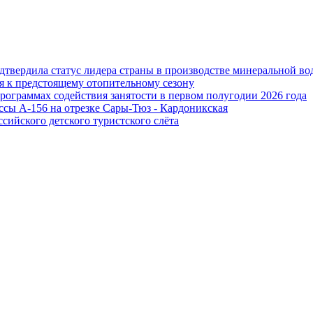
дтвердила статус лидера страны в производстве минеральной во
я к предстоящему отопительному сезону
программах содействия занятости в первом полугодии 2026 года
ссы А-156 на отрезке Сары-Тюз - Кардоникская
сийского детского туристского слёта