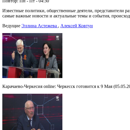
Повтор: Пн - Пт - 04:30
Известные политики, общественные деятели, представители раз
самые важные новости и актуальные темы и события, происход
Ведущие
Эллина Астежева
,
Алексей Ковтун
Карачаево-Черкесия online: Черкесск готовится к 9 Мая (05.05.2