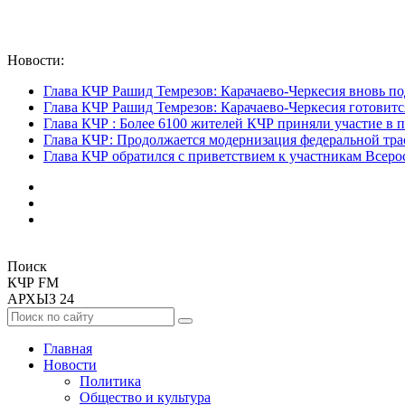
Новости:
Глава КЧР Рашид Темрезов: Карачаево-Черкесия вновь по
Глава КЧР Рашид Темрезов: Карачаево-Черкесия готовитс
Глава КЧР : Более 6100 жителей КЧР приняли участие в 
Глава КЧР: Продолжается модернизация федеральной тра
Глава КЧР обратился с приветствием к участникам Всерос
Поиск
КЧР FM
АРХЫЗ 24
Главная
Новости
Политика
Общество и культура