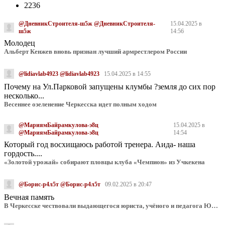
2236
@ДневникСтроителя-ш5ж @ДневникСтроителя-
15.04.2025 в
ш5ж
14:56
Молодец
Альберт Кенжев вновь признан лучший армрестлером России
@lidiavlab4923 @lidiavlab4923
15.04.2025 в 14:55
Почему на Ул.Парковой запущены клумбы ?земля до сих пор
несколько...
Весеннее озеленение Черкесска идет полным ходом
@МариямБайрамкулова-э8ц
15.04.2025 в
@МариямБайрамкулова-э8ц
14:54
Который год восхищаюсь работой тренера. Аида- наша
гордость....
«Золотой урожай» собирают пловцы клуба «Чемпион» из Учкекена
@Борис-р4л5т @Борис-р4л5т
09.02.2025 в 20:47
Вечная память
В Черкесске чествовали выдающегося юриста, учёного и педагога Юрия Калмыкова