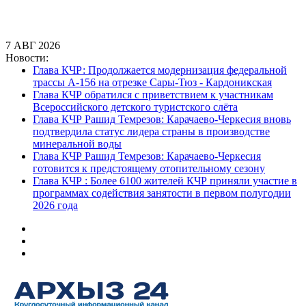
7
АВГ
2026
Новости:
Глава КЧР обратился с приветствием к участникам
Всероссийского детского туристского слёта
Глава КЧР Рашид Темрезов: Карачаево-Черкесия вновь
подтвердила статус лидера страны в производстве
минеральной воды
Глава КЧР Рашид Темрезов: Карачаево-Черкесия
готовится к предстоящему отопительному сезону
Глава КЧР : Более 6100 жителей КЧР приняли участие в
программах содействия занятости в первом полугодии
2026 года
Глава КЧР: Продолжается модернизация федеральной
трассы А-156 на отрезке Сары-Тюз - Кардоникская