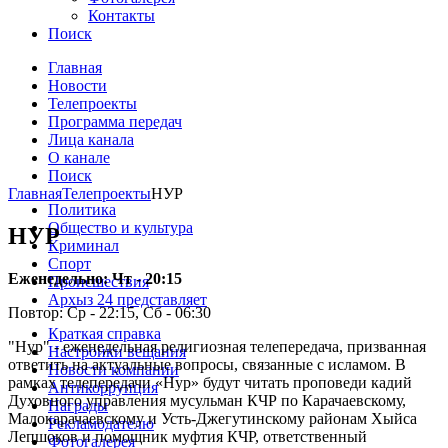
Контакты
Поиск
Главная
Новости
Телепроекты
Программа передач
Лица канала
О канале
Поиск
Главная
Телепроекты
НУР
Политика
Общество и культура
НУР
Криминал
Спорт
Еженедельно: Чт - 20:15
Происшествия
Архыз 24 представляет
Повтор: Ср - 22:15, Сб - 06:30
Краткая справка
"Нур" - еженедельная религиозная телепередача, призванная
Настройки вещания
ответить на актуальные вопросы, связанные с исламом. В
Новости компании
рамках телепередачи «Нур» будут читать проповеди кадий
Антикоррупция
Духовного управления мусульман КЧР по Карачаевскому,
Награды
Малокарачаевскому и Усть-Джегутинскому районам Хыйса
Рекламодателю
Лепшоков и помощник муфтия КЧР, ответственный
Фотогалерея