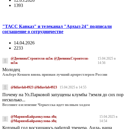
12.05.2026
1393
"ТАСС Кавказ" и телеканал "Архыз 24" подписали
соглашение о сотрудничестве
14.04.2026
2233
@ДневникСтроителя-ш5ж @ДневникСтроителя-
15.04.2025 в
ш5ж
14:56
Молодец
Альберт Кенжев вновь признан лучший армрестлером России
@lidiavlab4923 @lidiavlab4923
15.04.2025 в 14:55
Почему на Ул.Парковой запущены клумбы ?земля до сих пор
несколько...
Весеннее озеленение Черкесска идет полным ходом
@МариямБайрамкулова-э8ц
15.04.2025 в
@МариямБайрамкулова-э8ц
14:54
Который год восхищаюсь работой тренера. Аида- наша