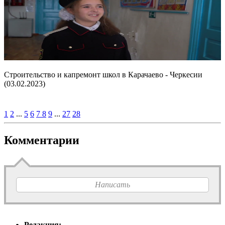
Строительство и капремонт школ в Карачаево - Черкесии
(03.02.2023)
1
2
...
5
6
7
8
9
...
27
28
Комментарии
Написать
Редакция: