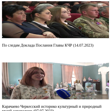
По следам Доклада Послания Главы КЧР (14.07.2023)
Карачаево Черкесский историко культурный и природный
музей заповедник (07.07.2023)