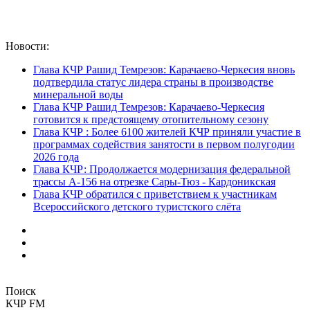
Новости:
Глава КЧР Рашид Темрезов: Карачаево-Черкесия вновь
подтвердила статус лидера страны в производстве
минеральной воды
Глава КЧР Рашид Темрезов: Карачаево-Черкесия
готовится к предстоящему отопительному сезону
Глава КЧР : Более 6100 жителей КЧР приняли участие в
программах содействия занятости в первом полугодии
2026 года
Глава КЧР: Продолжается модернизация федеральной
трассы А-156 на отрезке Сары-Тюз - Кардоникская
Глава КЧР обратился с приветствием к участникам
Всероссийского детского туристского слёта
Поиск
КЧР FM