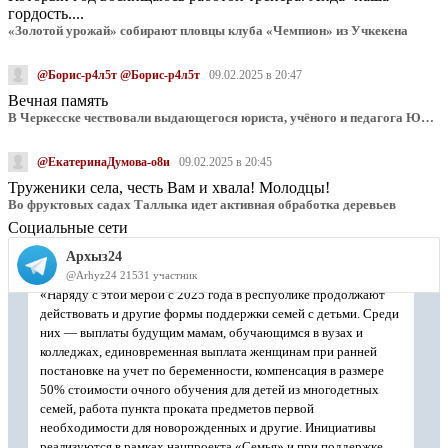
гордость....
«Золотой урожай» собирают пловцы клуба «Чемпион» из Учкекена
@Борис-р4л5т @Борис-р4л5т
09.02.2025 в 20:47
Вечная память
В Черкесске чествовали выдающегося юриста, учёного и педагога Юрия Калмыкова
@ЕкатеринаДумова-о8и
09.02.2025 в 20:45
Труженики села, честь Вам и хвала! Молодцы!
Во фруктовых садах Таллыка идет активная обработка деревьев
Социальные сети