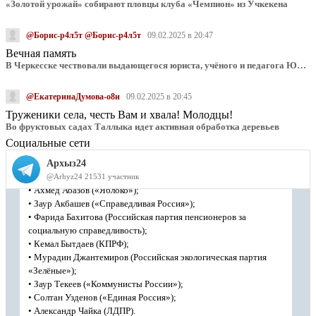
«Золотой урожай» собирают пловцы клуба «Чемпион» из Учкекена
@Борис-р4л5т @Борис-р4л5т
09.02.2025 в 20:47
Вечная память
В Черкесске чествовали выдающегося юриста, учёного и педагога Юрия Калмыкова
@ЕкатеринаДумова-о8и
09.02.2025 в 20:45
Труженики села, честь Вам и хвала! Молодцы!
Во фруктовых садах Таллыка идет активная обработка деревьев
Социальные сети