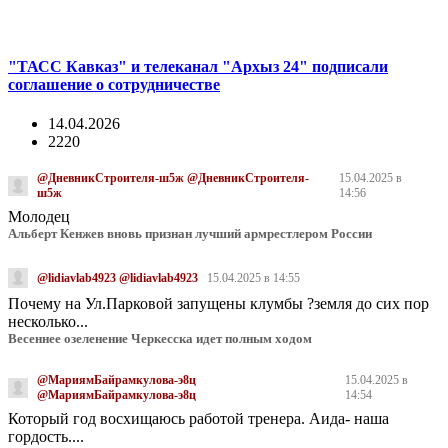
"ТАСС Кавказ" и телеканал "Архыз 24" подписали
соглашение о сотрудничестве
14.04.2026
2220
@ДневникСтроителя-ш5ж @ДневникСтроителя-
15.04.2025 в
ш5ж
14:56
Молодец
Альберт Кенжев вновь признан лучший армрестлером России
@lidiavlab4923 @lidiavlab4923
15.04.2025 в 14:55
Почему на Ул.Парковой запущены клумбы ?земля до сих пор
несколько...
Весеннее озеленение Черкесска идет полным ходом
@МариямБайрамкулова-э8ц
15.04.2025 в
@МариямБайрамкулова-э8ц
14:54
Который год восхищаюсь работой тренера. Аида- наша
гордость....