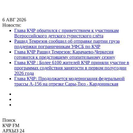
6
АВГ
2026
Новости:
Рашид Темрезов сообщил об отправке партии груза
поддержки пограничникам УФСБ по КЧР
Глава КЧР Рашид Темрезов: Карачаево-Черкесия
готовится к предстоящему отопительному сезону
Глава КЧР : Более 6100 жителей КЧР приняли участие в
программах содействия занятости в первом полугодии
2026 года
Глава КЧР: Продолжается модернизация федеральной
трассы А-156 на отрезке Сары-Тюз - Кардоникская
Глава КЧР обратился с приветствием к участникам
Всероссийского детского туристского слёта
Поиск
КЧР FM
АРХЫЗ 24