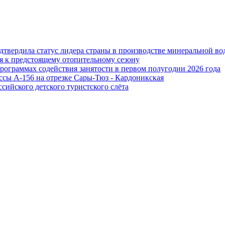
дтвердила статус лидера страны в производстве минеральной во
я к предстоящему отопительному сезону
программах содействия занятости в первом полугодии 2026 года
ссы А-156 на отрезке Сары-Тюз - Кардоникская
сийского детского туристского слёта