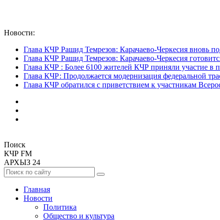
Новости:
Глава КЧР Рашид Темрезов: Карачаево-Черкесия вновь по
Глава КЧР Рашид Темрезов: Карачаево-Черкесия готовитс
Глава КЧР : Более 6100 жителей КЧР приняли участие в 
Глава КЧР: Продолжается модернизация федеральной тра
Глава КЧР обратился с приветствием к участникам Всерос
Поиск
КЧР FM
АРХЫЗ 24
Главная
Новости
Политика
Общество и культура