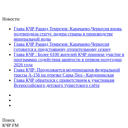
Новости:
Глава КЧР Рашид Темрезов: Карачаево-Черкесия вновь
подтвердила статус лидера страны в производстве
минеральной воды
Глава КЧР Рашид Темрезов: Карачаево-Черкесия
готовится к предстоящему отопительному сезону
Глава КЧР : Более 6100 жителей КЧР приняли участие в
программах содействия занятости в первом полугодии
2026 года
Глава КЧР: Продолжается модернизация федеральной
трассы А-156 на отрезке Сары-Тюз - Кардоникская
Глава КЧР обратился с приветствием к участникам
Всероссийского детского туристского слёта
Поиск
КЧР FM