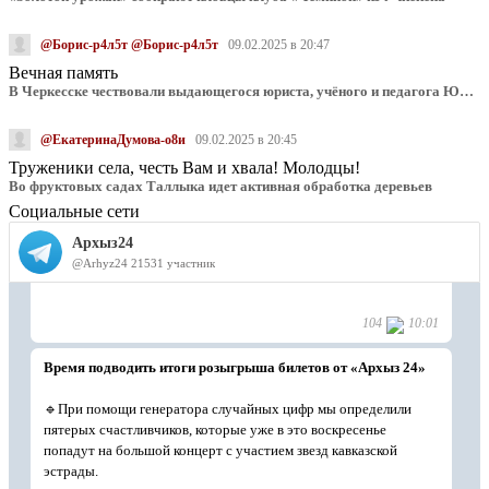
@Борис-р4л5т @Борис-р4л5т
09.02.2025 в 20:47
Вечная память
В Черкесске чествовали выдающегося юриста, учёного и педагога Юрия Калмыкова
@ЕкатеринаДумова-о8и
09.02.2025 в 20:45
Труженики села, честь Вам и хвала! Молодцы!
Во фруктовых садах Таллыка идет активная обработка деревьев
Социальные сети