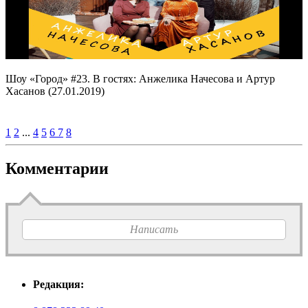
Шоу «Город» #23. В гостях: Анжелика Начесова и Артур
Хасанов (27.01.2019)
1
2
...
4
5
6
7
8
Комментарии
Написать
Редакция: