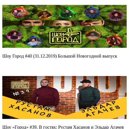
Шоу Город #40 (31.12.2019) Большой Новогодний выпуск
Шоу «Город» #39. В гостях: Рустам Хасанов и Эльдар Агачев