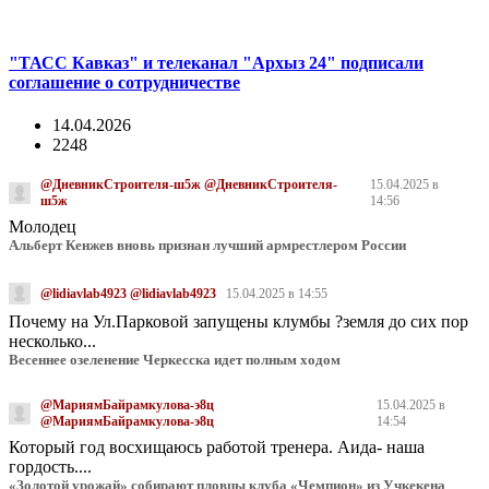
"ТАСС Кавказ" и телеканал "Архыз 24" подписали
соглашение о сотрудничестве
14.04.2026
2248
@ДневникСтроителя-ш5ж @ДневникСтроителя-
15.04.2025 в
ш5ж
14:56
Молодец
Альберт Кенжев вновь признан лучший армрестлером России
@lidiavlab4923 @lidiavlab4923
15.04.2025 в 14:55
Почему на Ул.Парковой запущены клумбы ?земля до сих пор
несколько...
Весеннее озеленение Черкесска идет полным ходом
@МариямБайрамкулова-э8ц
15.04.2025 в
@МариямБайрамкулова-э8ц
14:54
Который год восхищаюсь работой тренера. Аида- наша
гордость....
«Золотой урожай» собирают пловцы клуба «Чемпион» из Учкекена