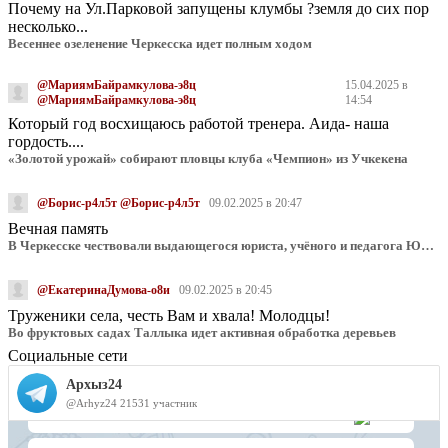
Почему на Ул.Парковой запущены клумбы ?земля до сих пор
несколько...
Весеннее озеленение Черкесска идет полным ходом
@МариямБайрамкулова-э8ц
15.04.2025 в
@МариямБайрамкулова-э8ц
14:54
Который год восхищаюсь работой тренера. Аида- наша
гордость....
«Золотой урожай» собирают пловцы клуба «Чемпион» из Учкекена
@Борис-р4л5т @Борис-р4л5т
09.02.2025 в 20:47
Вечная память
В Черкесске чествовали выдающегося юриста, учёного и педагога Юрия Калмыкова
@ЕкатеринаДумова-о8и
09.02.2025 в 20:45
Труженики села, честь Вам и хвала! Молодцы!
Во фруктовых садах Таллыка идет активная обработка деревьев
Социальные сети