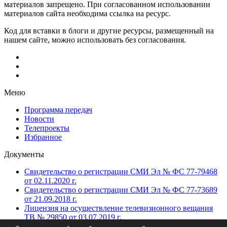
материалов запрещено. При согласованном использовании
материалов сайта необходима ссылка на ресурс.
Код для вставки в блоги и другие ресурсы, размещенный на
нашем сайте, можно использовать без согласования.
Меню
Программа передач
Новости
Телепроекты
Избранное
Документы
Свидетельство о регистрации СМИ Эл № ФС 77-79468
от 02.11.2020 г.
Свидетельство о регистрации СМИ Эл № ФС 77-73689
от 21.09.2018 г.
Лицензия на осуществление телевизионного вещания
ТВ № 29850 от 03.07.2019 г.
Лицензия на осуществление телевизионного вещания