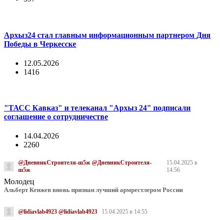
Архыз24 стал главным информационным партнером Дня
Победы в Черкесске
12.05.2026
1416
"ТАСС Кавказ" и телеканал "Архыз 24" подписали
соглашение о сотрудничестве
14.04.2026
2260
@ДневникСтроителя-ш5ж @ДневникСтроителя-
15.04.2025 в
ш5ж
14:56
Молодец
Альберт Кенжев вновь признан лучший армрестлером России
@lidiavlab4923 @lidiavlab4923
15.04.2025 в 14:55