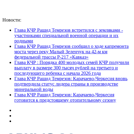
Новости:
Глава КЧР Рашид Темрезов встретился с земляками -
участниками специальной военной операции и их
родными
Глава КЧР Рашид Темрезов сообщил о ходе капремонта
моста через реку Малый Зеленчук на 42-м км
федеральной трассы Р-217 «Кавказ»
Глава КЧР : Порядка 400 молодых семей КЧР получили
выплату в размере 300 тысяч рублей на третьего и
последующего ребенка с начала 2026 года
Глава КЧР Рашид Темрезов: Карачаево-Черкесия вновь
подтвердила статус лидера страны в производстве
минеральной воды
Глава КЧР Рашид Темрезов: Карачаево-Черкесия
готовится к предстоящему отопительному сезону