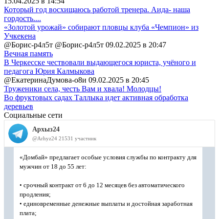
15.04.2025 в 14:54
Который год восхищаюсь работой тренера. Аида- наша
гордость....
«Золотой урожай» собирают пловцы клуба «Чемпион» из
Учкекена
@Борис-р4л5т @Борис-р4л5т
09.02.2025 в 20:47
Вечная память
В Черкесске чествовали выдающегося юриста, учёного и
педагога Юрия Калмыкова
@ЕкатеринаДумова-о8и
09.02.2025 в 20:45
Труженики села, честь Вам и хвала! Молодцы!
Во фруктовых садах Таллыка идет активная обработка
деревьев
Социальные сети