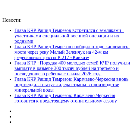
Новости:
Глава КЧР Рашид Темрезов встретился с земляками -
участниками специальной военной операции и их
родными
Глава КЧР Рашид Темрезов сообщил о ходе капремонта
моста через реку Малый Зеленчук на 42-м км
федеральной трассы Р-217 «Кавказ»
Глава КЧР : Порядка 400 молодых семей КЧР получили
выплату в размере 300 тысяч рублей на третьего и
последующего ребенка с начала 2026 года
Глава КЧР Рашид Темрезов: Карачаево-Черкесия вновь
подтвердила статус лидера страны в производстве
минеральной воды
Глава КЧР Рашид Темрезов: Карачаево-Черкесия
готовится к предстоящему отопительному сезону