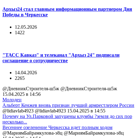
Архыз24 стал главным информационным партнером Дня
Победы в Черкесске
12.05.2026
1422
"ТАСС Кавказ" и телеканал "Архыз 24" подписали
соглашение о сотрудничестве
14.04.2026
2265
@ДневникСтроителя-ш5ж @ДневникСтроителя-ш5ж
15.04.2025 в 14:56
Молодец
Альберт Кенжев вновь признан лучший армрестлером России
@lidiavlab4923 @lidiavlab4923
15.04.2025 в 14:55
Почему на Ул.Парковой запущены клумбы ?земля до сих пор
несколько...
Весеннее озеленение Черкесска идет полным ходом
@МариямБайрамкулова-э8ц @МариямБайрамкулова-э8ц