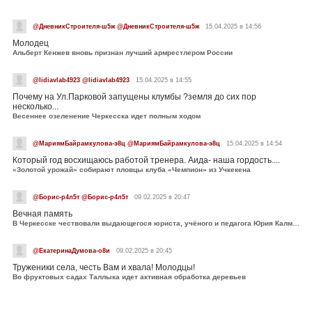
@ДневникСтроителя-ш5ж @ДневникСтроителя-ш5ж
15.04.2025 в 14:56
Молодец
Альберт Кенжев вновь признан лучший армрестлером России
@lidiavlab4923 @lidiavlab4923
15.04.2025 в 14:55
Почему на Ул.Парковой запущены клумбы ?земля до сих пор
несколько...
Весеннее озеленение Черкесска идет полным ходом
@МариямБайрамкулова-э8ц @МариямБайрамкулова-э8ц
15.04.2025 в 14:54
Который год восхищаюсь работой тренера. Аида- наша гордость....
«Золотой урожай» собирают пловцы клуба «Чемпион» из Учкекена
@Борис-р4л5т @Борис-р4л5т
09.02.2025 в 20:47
Вечная память
В Черкесске чествовали выдающегося юриста, учёного и педагога Юрия Калмыкова
@ЕкатеринаДумова-о8и
09.02.2025 в 20:45
Труженики села, честь Вам и хвала! Молодцы!
Во фруктовых садах Таллыка идет активная обработка деревьев