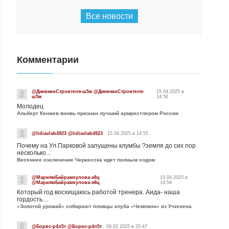
Все новости
Комментарии
@ДневникСтроителя-ш5ж @ДневникСтроителя-
15.04.2025 в
ш5ж
14:56
Молодец
Альберт Кенжев вновь признан лучший армрестлером России
@lidiavlab4923 @lidiavlab4923
15.04.2025 в 14:55
Почему на Ул.Парковой запущены клумбы ?земля до сих пор
несколько...
Весеннее озеленение Черкесска идет полным ходом
@МариямБайрамкулова-э8ц
15.04.2025 в
@МариямБайрамкулова-э8ц
14:54
Который год восхищаюсь работой тренера. Аида- наша
гордость....
«Золотой урожай» собирают пловцы клуба «Чемпион» из Учкекена
@Борис-р4л5т @Борис-р4л5т
09.02.2025 в 20:47