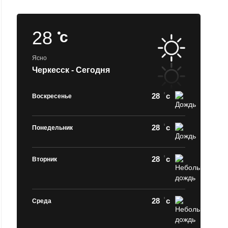
28
c
Ясно
Черкесск - Сегодня
28
c
Воскресенье
28
c
Понедельник
28
c
Вторник
28
c
Среда