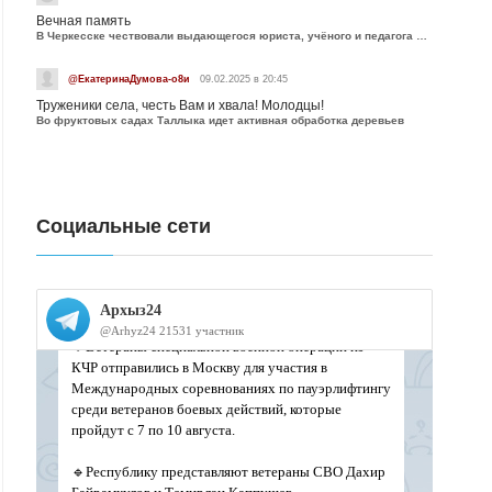
Вечная память
В Черкесске чествовали выдающегося юриста, учёного и педагога Юрия Калмыкова
@ЕкатеринаДумова-о8и
09.02.2025 в 20:45
Труженики села, честь Вам и хвала! Молодцы!
Во фруктовых садах Таллыка идет активная обработка деревьев
Социальные сети