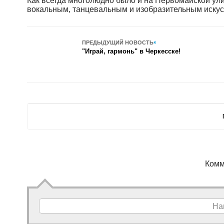
Как всегда многолюдно было и на Первомайской ули
вокальным, танцевальным и изобразительным искус
ПРЕДЫДУЩИЙ НОВОСТЬ
"Играй, гармонь" в Черкесске!
Комм
На