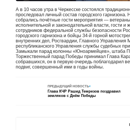
А в 10 часов утра в Черкесске состоялся традицио
проследовал личный состав городского гарнизона. 
собрались почётные гости мероприятия — ветераны
исполнительной и законодательной власти, гости и 
сотрудников федеральной службы безопасности Рос
городского гарнизона и бойцы 34-й горной мотостр
внутренних дел, Росгвардии, Главного Управления
республиканского Управления службы судебных при
Замыкали парад колонны «Юноармейцев», штаба По
Торжественный парад Победы принимал Глава Кара
собравшихся, он в первую очередь поблагодарил в
подвиг, совершенный ими в годы войны.
ПРЕДЫДУЩИЙ НОВОСТЬ
Глава КЧР Рашид Темрезов поздравил
земляков с Днём Победы