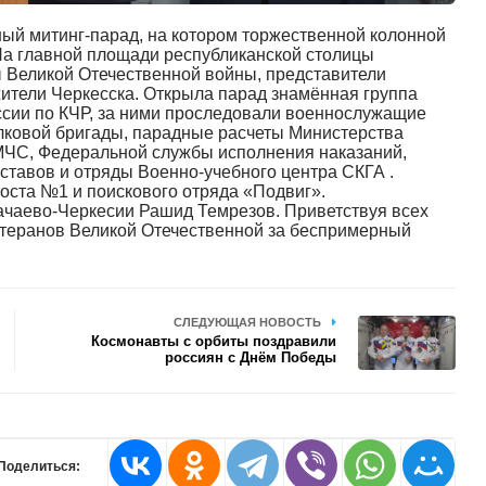
нный митинг-парад, на котором торжественной колонной
На главной площади республиканской столицы
 Великой Отечественной войны, представители
жители Черкесска. Открыла парад знамённая группа
сии по КЧР, за ними проследовали военнослужащие
елковой бригады, парадные расчеты Министерства
 МЧС, Федеральной службы исполнения наказаний,
ставов и отряды Военно-учебного центра СКГА .
ста №1 и поискового отряда «Подвиг».
чаево-Черкесии Рашид Темрезов. Приветствуя всех
етеранов Великой Отечественной за беспримерный
СЛЕДУЮЩАЯ НОВОСТЬ
Космонавты с орбиты поздравили
россиян с Днём Победы
Поделиться: