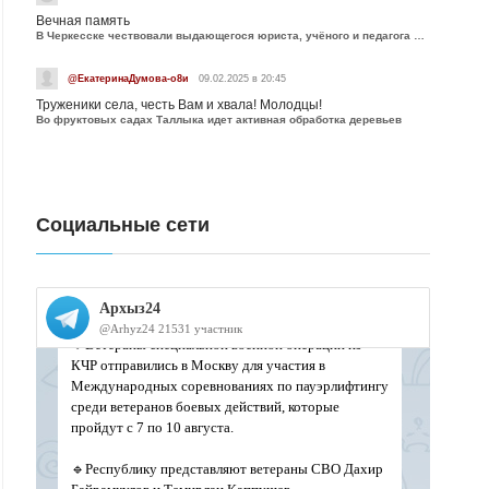
Вечная память
В Черкесске чествовали выдающегося юриста, учёного и педагога Юрия Калмыкова
@ЕкатеринаДумова-о8и
09.02.2025 в 20:45
Труженики села, честь Вам и хвала! Молодцы!
Во фруктовых садах Таллыка идет активная обработка деревьев
Социальные сети