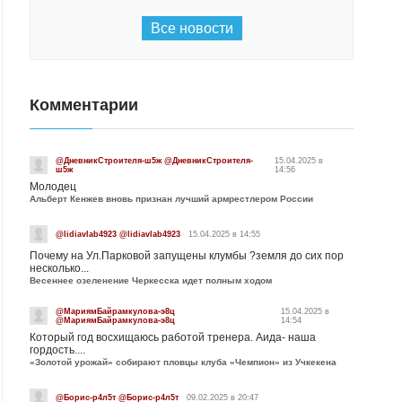
Все новости
Комментарии
@ДневникСтроителя-ш5ж @ДневникСтроителя-
15.04.2025 в
ш5ж
14:56
Молодец
Альберт Кенжев вновь признан лучший армрестлером России
@lidiavlab4923 @lidiavlab4923
15.04.2025 в 14:55
Почему на Ул.Парковой запущены клумбы ?земля до сих пор
несколько...
Весеннее озеленение Черкесска идет полным ходом
@МариямБайрамкулова-э8ц
15.04.2025 в
@МариямБайрамкулова-э8ц
14:54
Который год восхищаюсь работой тренера. Аида- наша
гордость....
«Золотой урожай» собирают пловцы клуба «Чемпион» из Учкекена
@Борис-р4л5т @Борис-р4л5т
09.02.2025 в 20:47