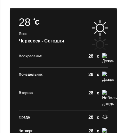
28
c
Ясно
Черкесск - Сегодня
28
c
Воскресенье
28
c
Понедельник
28
c
Вторник
28
c
Среда
26
c
Четверг