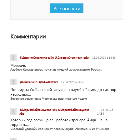
Все новости
Комментарии
@ДневникСтроителя-ш5ж @ДневникСтроителя-ш5ж
15.04.2025 в 14:56
Молодец
Альберт Кенжев вновь признан лучший армрестлером России
@lidiavlab4923 @lidiavlab4923
15.04.2025 в 14:55
Почему на Ул.Парковой запущены клумбы ?земля до сих пор
несколько...
Весеннее озеленение Черкесска идет полным ходом
@МариямБайрамкулова-э8ц @МариямБайрамкулова-
15.04.2025 в
э8ц
14:54
Который год восхищаюсь работой тренера. Аида- наша
гордость....
«Золотой урожай» собирают пловцы клуба «Чемпион» из Учкекена