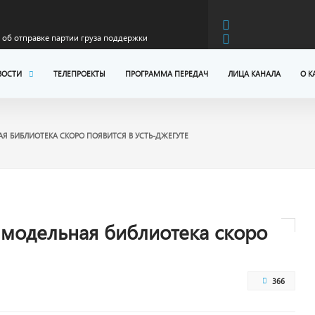
об отправке партии груза поддержки
КЧР
в: Карачаево-Черкесия готовится к предстоящему
ВОСТИ
ТЕЛЕПРОЕКТЫ
ПРОГРАММА ПЕРЕДАЧ
ЛИЦА КАНАЛА
О К
ителей КЧР приняли участие в программах
АЯ БИБЛИОТЕКА СКОРО ПОЯВИТСЯ В УСТЬ-ДЖЕГУТЕ
ервом полугодии 2026 года
 модернизация федеральной трассы А-156 на
оникская
иветствием к участникам Всероссийского детского
 модельная библиотека скоро
366