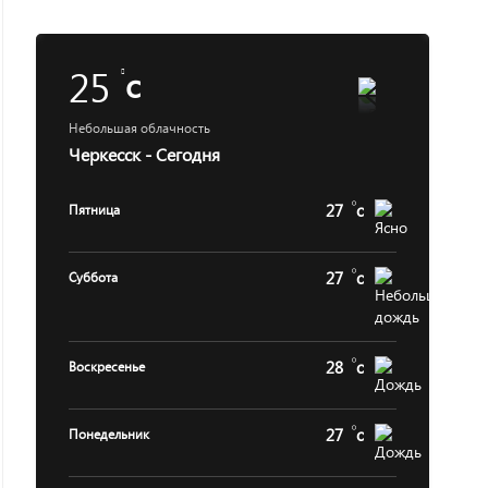
25
c
Небольшая облачность
Черкесск - Сегодня
27
c
Пятница
27
c
Суббота
28
c
Воскресенье
27
c
Понедельник