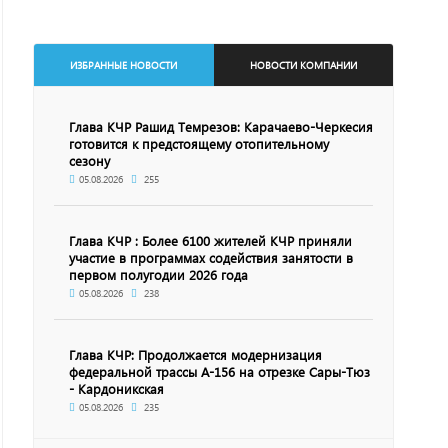
ИЗБРАННЫЕ НОВОСТИ
НОВОСТИ КОМПАНИИ
Глава КЧР Рашид Темрезов: Карачаево-Черкесия
готовится к предстоящему отопительному
сезону
05.08.2026
255
Глава КЧР : Более 6100 жителей КЧР приняли
участие в программах содействия занятости в
первом полугодии 2026 года
05.08.2026
238
Глава КЧР: Продолжается модернизация
федеральной трассы А-156 на отрезке Сары-Тюз
- Кардоникская
05.08.2026
235