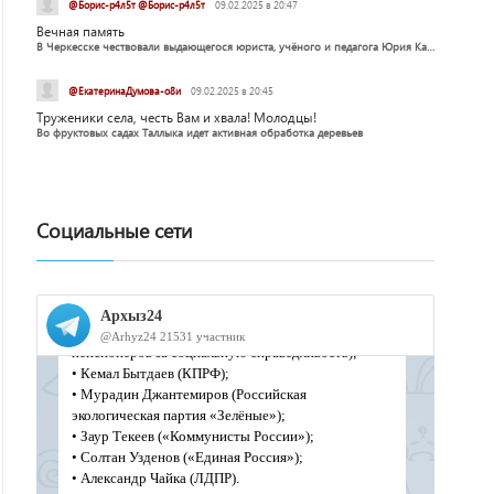
@Борис-р4л5т @Борис-р4л5т
09.02.2025 в 20:47
Вечная память
В Черкесске чествовали выдающегося юриста, учёного и педагога Юрия Калмыкова
@ЕкатеринаДумова-о8и
09.02.2025 в 20:45
Труженики села, честь Вам и хвала! Молодцы!
Во фруктовых садах Таллыка идет активная обработка деревьев
Социальные сети