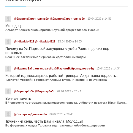
@ДневникСтроителя-ш5ж @ДневникСтроителя-ш5ж
15.04.2025 в 14:56
Молодец
Альберт Кенжев вновь признан лучший армрестлером России
@lidiavlab4923 @lidiavlab4923
15.04.2025 в 14:55
Почему на Ул.Парковой запущены клумбы ?земля до сих пор
несколько...
Весеннее озеленение Черкесска идет полным ходом
@МариямБайрамкулова-э8ц @МариямБайрамкулова-э8ц
15.04.2025 в 14:54
Который год восхищаюсь работой тренера. Аида- наша гордость....
«Золотой урожай» собирают пловцы клуба «Чемпион» из Учкекена
@Борис-р4л5т @Борис-р4л5т
09.02.2025 в 20:47
Вечная память
В Черкесске чествовали выдающегося юриста, учёного и педагога Юрия Калмыкова
@ЕкатеринаДумова-о8и
09.02.2025 в 20:45
Труженики села, честь Вам и хвала! Молодцы!
Во фруктовых садах Таллыка идет активная обработка деревьев