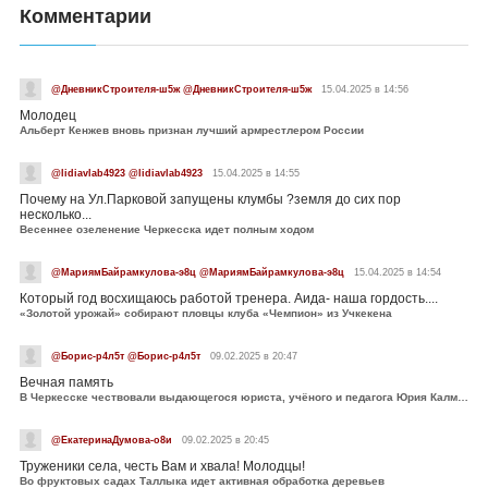
Комментарии
@ДневникСтроителя-ш5ж @ДневникСтроителя-ш5ж
15.04.2025 в 14:56
Молодец
Альберт Кенжев вновь признан лучший армрестлером России
@lidiavlab4923 @lidiavlab4923
15.04.2025 в 14:55
Почему на Ул.Парковой запущены клумбы ?земля до сих пор
несколько...
Весеннее озеленение Черкесска идет полным ходом
@МариямБайрамкулова-э8ц @МариямБайрамкулова-э8ц
15.04.2025 в 14:54
Который год восхищаюсь работой тренера. Аида- наша гордость....
«Золотой урожай» собирают пловцы клуба «Чемпион» из Учкекена
@Борис-р4л5т @Борис-р4л5т
09.02.2025 в 20:47
Вечная память
В Черкесске чествовали выдающегося юриста, учёного и педагога Юрия Калмыкова
@ЕкатеринаДумова-о8и
09.02.2025 в 20:45
Труженики села, честь Вам и хвала! Молодцы!
Во фруктовых садах Таллыка идет активная обработка деревьев