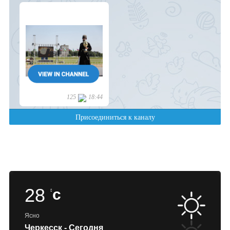
28
c
Ясно
Черкесск - Сегодня