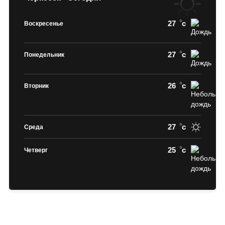
27
c
Воскресенье
27
c
Понедельник
26
c
Вторник
27
c
Среда
25
c
Четверг