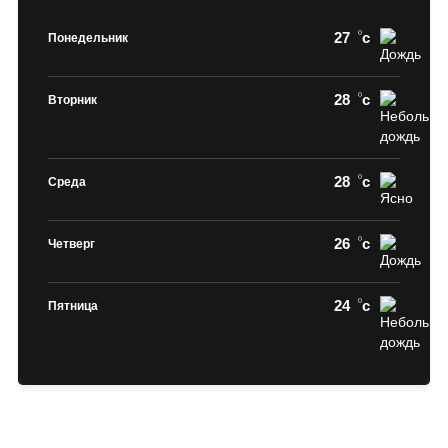
27
c
Понедельник
28
c
Вторник
28
c
Среда
26
c
Четверг
24
c
Пятница