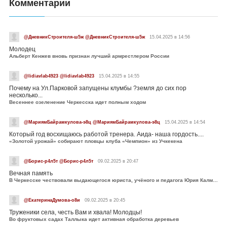
Комментарии
@ДневникСтроителя-ш5ж @ДневникСтроителя-ш5ж
15.04.2025 в 14:56
Молодец
Альберт Кенжев вновь признан лучший армрестлером России
@lidiavlab4923 @lidiavlab4923
15.04.2025 в 14:55
Почему на Ул.Парковой запущены клумбы ?земля до сих пор
несколько...
Весеннее озеленение Черкесска идет полным ходом
@МариямБайрамкулова-э8ц @МариямБайрамкулова-э8ц
15.04.2025 в 14:54
Который год восхищаюсь работой тренера. Аида- наша гордость....
«Золотой урожай» собирают пловцы клуба «Чемпион» из Учкекена
@Борис-р4л5т @Борис-р4л5т
09.02.2025 в 20:47
Вечная память
В Черкесске чествовали выдающегося юриста, учёного и педагога Юрия Калмыкова
@ЕкатеринаДумова-о8и
09.02.2025 в 20:45
Труженики села, честь Вам и хвала! Молодцы!
Во фруктовых садах Таллыка идет активная обработка деревьев