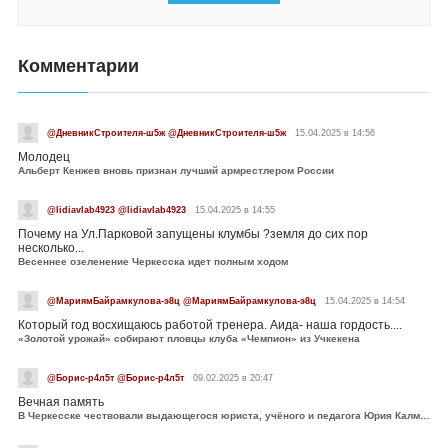
Комментарии
@ДневникСтроителя-ш5ж @ДневникСтроителя-ш5ж
15.04.2025 в 14:56
Молодец
Альберт Кенжев вновь признан лучший армрестлером России
@lidiavlab4923 @lidiavlab4923
15.04.2025 в 14:55
Почему на Ул.Парковой запущены клумбы ?земля до сих пор
несколько...
Весеннее озеленение Черкесска идет полным ходом
@МариямБайрамкулова-э8ц @МариямБайрамкулова-э8ц
15.04.2025 в 14:54
Который год восхищаюсь работой тренера. Аида- наша гордость....
«Золотой урожай» собирают пловцы клуба «Чемпион» из Учкекена
@Борис-р4л5т @Борис-р4л5т
09.02.2025 в 20:47
Вечная память
В Черкесске чествовали выдающегося юриста, учёного и педагога Юрия Калмыкова