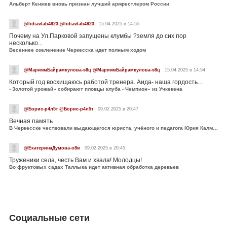
Альберт Кенжев вновь признан лучший армрестлером России
@lidiavlab4923 @lidiavlab4923
15.04.2025 в 14:55
Почему на Ул.Парковой запущены клумбы ?земля до сих пор
несколько...
Весеннее озеленение Черкесска идет полным ходом
@МариямБайрамкулова-э8ц @МариямБайрамкулова-э8ц
15.04.2025 в 14:54
Который год восхищаюсь работой тренера. Аида- наша гордость....
«Золотой урожай» собирают пловцы клуба «Чемпион» из Учкекена
@Борис-р4л5т @Борис-р4л5т
09.02.2025 в 20:47
Вечная память
В Черкесске чествовали выдающегося юриста, учёного и педагога Юрия Калмыкова
@ЕкатеринаДумова-о8и
09.02.2025 в 20:45
Труженики села, честь Вам и хвала! Молодцы!
Во фруктовых садах Таллыка идет активная обработка деревьев
Социальные сети