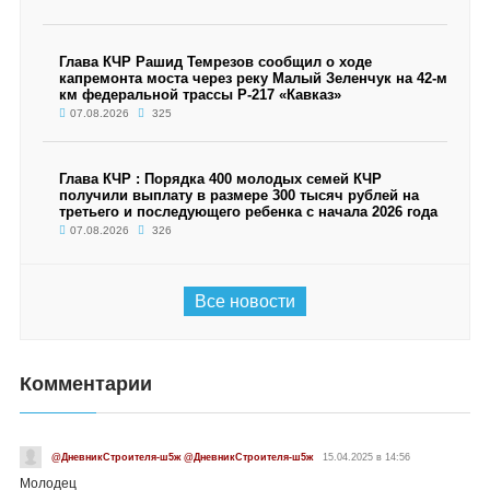
Глава КЧР Рашид Темрезов сообщил о ходе
капремонта моста через реку Малый Зеленчук на 42-м
км федеральной трассы Р-217 «Кавказ»
07.08.2026
325
Глава КЧР : Порядка 400 молодых семей КЧР
получили выплату в размере 300 тысяч рублей на
третьего и последующего ребенка с начала 2026 года
07.08.2026
326
Все новости
Комментарии
@ДневникСтроителя-ш5ж @ДневникСтроителя-ш5ж
15.04.2025 в 14:56
Молодец