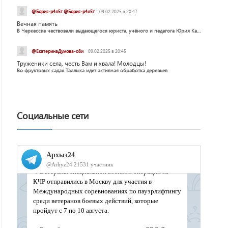
@Борис-р4л5т @Борис-р4л5т
09.02.2025 в 20:47
Вечная память
В Черкесске чествовали выдающегося юриста, учёного и педагога Юрия Калмыкова
@ЕкатеринаДумова-о8и
09.02.2025 в 20:45
Труженики села, честь Вам и хвала! Молодцы!
Во фруктовых садах Таллыка идет активная обработка деревьев
Социальные сети