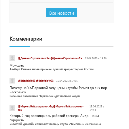
Все новости
Комментарии
@ДневникСтроителя-ш5ж @ДневникСтроителя-ш5ж
15.04.2025 в 14:56
Молодец
Альберт Кенжев вновь признан лучший армрестлером России
@lidiavlab4923 @lidiavlab4923
15.04.2025 в 14:55
Почему на Ул.Парковой запущены клумбы ?земля до сих пор
несколько...
Весеннее озеленение Черкесска идет полным ходом
@МариямБайрамкулова-э8ц @МариямБайрамкулова-
15.04.2025 в
э8ц
14:54
Который год восхищаюсь работой тренера. Аида- наша
гордость....
«Золотой урожай» собирают пловцы клуба «Чемпион» из Учкекена