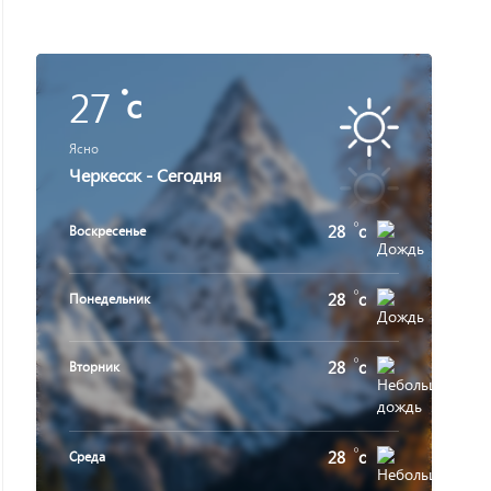
27
c
Ясно
Черкесск - Сегодня
28
c
Воскресенье
28
c
Понедельник
28
c
Вторник
28
c
Среда