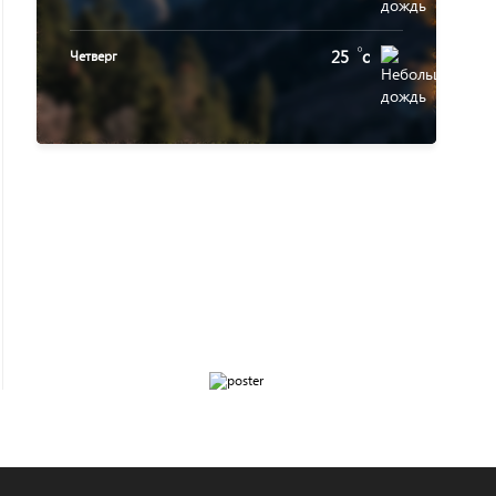
25
c
Четверг