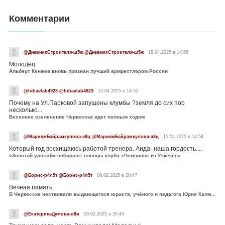
Комментарии
@ДневникСтроителя-ш5ж @ДневникСтроителя-ш5ж
15.04.2025 в 14:56
Молодец
Альберт Кенжев вновь признан лучший армрестлером России
@lidiavlab4923 @lidiavlab4923
15.04.2025 в 14:55
Почему на Ул.Парковой запущены клумбы ?земля до сих пор
несколько...
Весеннее озеленение Черкесска идет полным ходом
@МариямБайрамкулова-э8ц @МариямБайрамкулова-э8ц
15.04.2025 в 14:54
Который год восхищаюсь работой тренера. Аида- наша гордость....
«Золотой урожай» собирают пловцы клуба «Чемпион» из Учкекена
@Борис-р4л5т @Борис-р4л5т
09.02.2025 в 20:47
Вечная память
В Черкесске чествовали выдающегося юриста, учёного и педагога Юрия Калмыкова
@ЕкатеринаДумова-о8и
09.02.2025 в 20:45