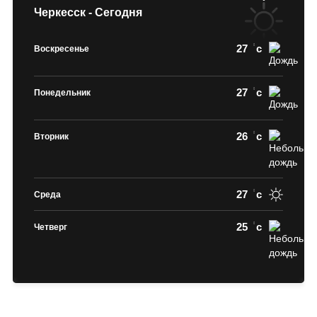
Черкесск - Сегодня
27
c
Воскресенье
27
c
Понедельник
26
c
Вторник
27
c
Среда
25
c
Четверг