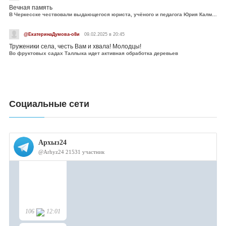
Вечная память
В Черкесске чествовали выдающегося юриста, учёного и педагога Юрия Калмыкова
@ЕкатеринаДумова-о8и
09.02.2025 в 20:45
Труженики села, честь Вам и хвала! Молодцы!
Во фруктовых садах Таллыка идет активная обработка деревьев
Социальные сети