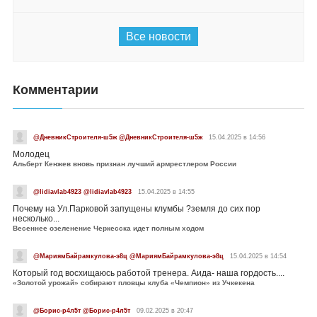
Все новости
Комментарии
@ДневникСтроителя-ш5ж @ДневникСтроителя-ш5ж
15.04.2025 в 14:56
Молодец
Альберт Кенжев вновь признан лучший армрестлером России
@lidiavlab4923 @lidiavlab4923
15.04.2025 в 14:55
Почему на Ул.Парковой запущены клумбы ?земля до сих пор
несколько...
Весеннее озеленение Черкесска идет полным ходом
@МариямБайрамкулова-э8ц @МариямБайрамкулова-э8ц
15.04.2025 в 14:54
Который год восхищаюсь работой тренера. Аида- наша гордость....
«Золотой урожай» собирают пловцы клуба «Чемпион» из Учкекена
@Борис-р4л5т @Борис-р4л5т
09.02.2025 в 20:47