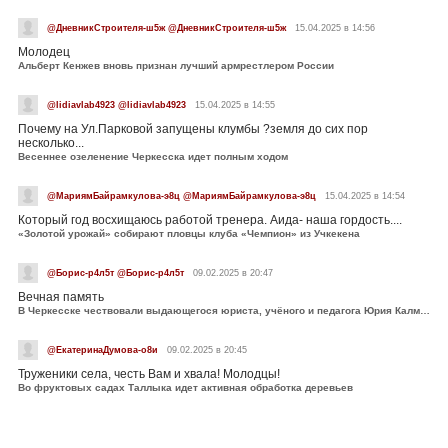
@ДневникСтроителя-ш5ж @ДневникСтроителя-ш5ж
15.04.2025 в 14:56
Молодец
Альберт Кенжев вновь признан лучший армрестлером России
@lidiavlab4923 @lidiavlab4923
15.04.2025 в 14:55
Почему на Ул.Парковой запущены клумбы ?земля до сих пор
несколько...
Весеннее озеленение Черкесска идет полным ходом
@МариямБайрамкулова-э8ц @МариямБайрамкулова-э8ц
15.04.2025 в 14:54
Который год восхищаюсь работой тренера. Аида- наша гордость....
«Золотой урожай» собирают пловцы клуба «Чемпион» из Учкекена
@Борис-р4л5т @Борис-р4л5т
09.02.2025 в 20:47
Вечная память
В Черкесске чествовали выдающегося юриста, учёного и педагога Юрия Калмыкова
@ЕкатеринаДумова-о8и
09.02.2025 в 20:45
Труженики села, честь Вам и хвала! Молодцы!
Во фруктовых садах Таллыка идет активная обработка деревьев