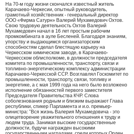
На 70-м году жизни скончался известный житель
Карачаево-Черкесии, опытный руководитель,
грамотный хозяйственник - генеральный директор
ООО «Фирма Сатурн» Валерий Мухамедович Охтов.
Свою трудовую деятельность Охтов Валерий
Мухамедович начал в 16 лет простым рабочим
промкомбината в ауле Бесленей. Благодаря знаниям,
упорству и выдающимся организаторским
способностям сделал блестящую карьеру на
Черкесском химическом заводе, в Карачаево-
Черкесском облисполкоме, в должности председателя
комитета по промышленности, транспорту, связи и
топливно-энергетическому комплексу администрации
Карачаево-Черкесской ССР. Возглавлял Госкомитет по
промышленности, транспорту, связи, топливу и
энергетике, а с мая 1999 года на него было возложено
исполнение обязанностей первого заместителя
Председателя Правительства КЧР. Слова
соболезнования родным и близким выражают Глава
республики, спикер Парламента и и.о. премьер-
министра: "Вся жизнь Валерия Мухамедовича - это
олицетворение уважительного отношения к труду и
людям труда. Занимая высокие государственные
должности, будучи награжден высокими
государственными наградами, среди которых Орден