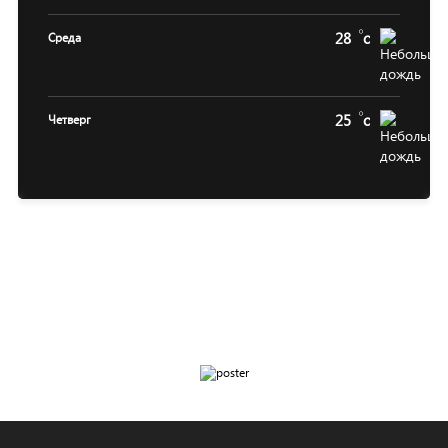
28
c
Среда
25
c
Четверг