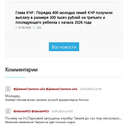
Глава КЧР : Порядка 400 молодых семей КЧР получили
выплату в размере 300 тысяч рублей на третьего и
последующего ребенка с начала 2026 года
07.08.2026
322
Все новости
Комментарии
@ДневникСтроителя-ш5ж @ДневникСтроителя-ш5ж
15.04.2025 в 14:56
Молодец
Альберт Кенжев вновь признан лучший армрестлером России
@lidiavlab4923 @lidiavlab4923
15.04.2025 в 14:55
Почему на Ул.Парковой запущены клумбы ?земля до сих пор несколько...
Весеннее озеленение Черкесска идет полным ходом