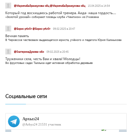
@МариямБайрамкулова-э8ц @МариямБайрамкулова-э8ц
15.04.2025 в 14:54
Который год восхищаюсь работой тренера. Аида- наша гордость....
«Золотой урожай» собирают пловцы клуба «Чемпион» из Учкекена
@Борис-р4л5т @Борис-р4л5т
09.02.2025 в 20:47
Вечная память
В Черкесске чествовали выдающегося юриста, учёного и педагога Юрия Калмыкова
@ЕкатеринаДумова-о8и
09.02.2025 в 20:45
Труженики села, честь Вам и хвала! Молодцы!
Во фруктовых садах Таллыка идет активная обработка деревьев
Социальные сети