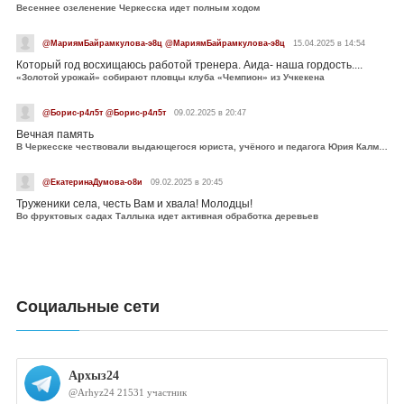
Весеннее озеленение Черкесска идет полным ходом
@МариямБайрамкулова-э8ц @МариямБайрамкулова-э8ц
15.04.2025 в 14:54
Который год восхищаюсь работой тренера. Аида- наша гордость....
«Золотой урожай» собирают пловцы клуба «Чемпион» из Учкекена
@Борис-р4л5т @Борис-р4л5т
09.02.2025 в 20:47
Вечная память
В Черкесске чествовали выдающегося юриста, учёного и педагога Юрия Калмыкова
@ЕкатеринаДумова-о8и
09.02.2025 в 20:45
Труженики села, честь Вам и хвала! Молодцы!
Во фруктовых садах Таллыка идет активная обработка деревьев
Социальные сети