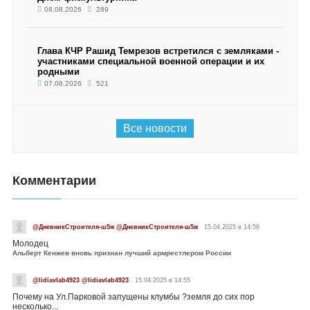
08.08.2026
289
Глава КЧР Рашид Темрезов встретился с земляками -
участниками специальной военной операции и их
родными
07.08.2026
521
Все новости
Комментарии
@ДневникСтроителя-ш5ж @ДневникСтроителя-ш5ж
15.04.2025 в 14:56
Молодец
Альберт Кенжев вновь признан лучший армрестлером России
@lidiavlab4923 @lidiavlab4923
15.04.2025 в 14:55
Почему на Ул.Парковой запущены клумбы ?земля до сих пор
несколько...