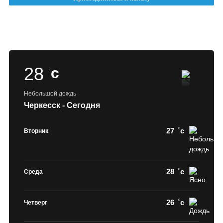
28
c
Небольшой дождь
Черкесск - Сегодня
27
c
Вторник
28
c
Среда
26
c
Четверг