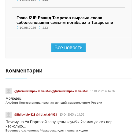
Глава КЧР Рашид Темрезов выразил слова
соболезнования семьям погибших в Татарстане
10.08.2026
223
Все новости
Комментарии
@ДневникСтроителя-ш5ж @ДневникСтроителя-ш5ж
15.04.2025 в 14:56
Молодец
Альберт Кенжев вновь признан лучший армрестлером России
@lidiavlab4923 @lidiavlab4923
15.04.2025 в 14:55
Почему на Ул.Парковой запущены клумбы ?земля до сих пор
несколько...
Весеннее озеленение Черкесска идет полным ходом