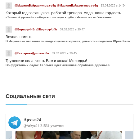
@МариямБайрамкулова-э8ц @МариямБайрамкулова-э8ц
15.04.2025 в 14:54
Который год восхищаюсь работой тренера. Аида- наша гордость....
«Золотой урожай» собирают пловцы клуба «Чемпион» из Учкекена
@Борис-р4л5т @Борис-р4л5т
09.02.2025 в 20:47
Вечная память
В Черкесске чествовали выдающегося юриста, учёного и педагога Юрия Калмыкова
@ЕкатеринаДумова-о8и
09.02.2025 в 20:45
Труженики села, честь Вам и хвала! Молодцы!
Во фруктовых садах Таллыка идет активная обработка деревьев
Социальные сети