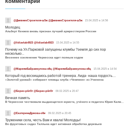
Комментарии
@ДневникСтроителя-ш5ж @ДневникСтроителя-ш5ж
15.04.2025 в 14:56
Молодец
Альберт Кенжев вновь признан лучший армрестлером России
@lidiavlab4923 @lidiavlab4923
15.04.2025 в 14:55
Почему на Ул.Парковой запущены клумбы ?земля до сих пор
несколько...
Весеннее озеленение Черкесска идет полным ходом
@МариямБайрамкулова-э8ц @МариямБайрамкулова-э8ц
15.04.2025 в 14:54
Который год восхищаюсь работой тренера. Аида- наша гордость....
«Золотой урожай» собирают пловцы клуба «Чемпион» из Учкекена
@Борис-р4л5т @Борис-р4л5т
09.02.2025 в 20:47
Вечная память
В Черкесске чествовали выдающегося юриста, учёного и педагога Юрия Калмыкова
@ЕкатеринаДумова-о8и
09.02.2025 в 20:45
Труженики села, честь Вам и хвала! Молодцы!
Во фруктовых садах Таллыка идет активная обработка деревьев