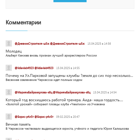
Комментарии
@ДневникСтроителя-ш5ж @ДневникСтроителя-ш5ж
15.04.2025 в 14:56
Молодец
Альберт Кенжев вновь признан лучший армрестлером России
@lidiavlab4923 @lidiavlab4923
15.04.2025 в 14:55
Почему на Ул.Парковой запущены клумбы ?земля до сих пор несколько...
Весеннее озеленение Черкесска идет полным ходом
@МариямБайрамкулова-э8ц @МариямБайрамкулова-э8ц
15.04.2025 в 14:54
Который год восхищаюсь работой тренера. Аида- наша гордость....
«Золотой урожай» собирают пловцы клуба «Чемпион» из Учкекена
@Борис-р4л5т @Борис-р4л5т
09.02.2025 в 20:47
Вечная память
В Черкесске чествовали выдающегося юриста, учёного и педагога Юрия Калмыкова