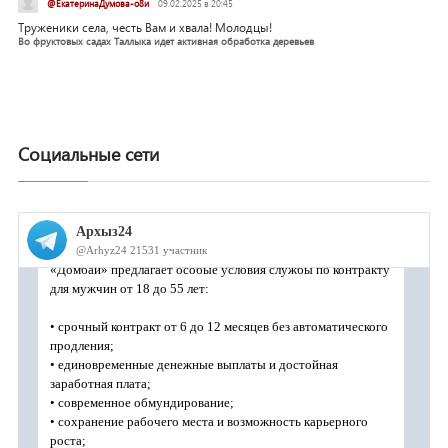
@ЕкатеринаДумова-о8и
09.02.2025 в 20:45
Труженики села, честь Вам и хвала! Молодцы!
Во фруктовых садах Таллыка идет активная обработка деревьев
Социальные сети