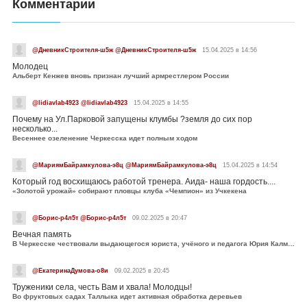
Комментарии
@ДневникСтроителя-ш5ж @ДневникСтроителя-ш5ж
15.04.2025 в 14:56
Молодец
Альберт Кенжев вновь признан лучший армрестлером России
@lidiavlab4923 @lidiavlab4923
15.04.2025 в 14:55
Почему на Ул.Парковой запущены клумбы ?земля до сих пор
несколько...
Весеннее озеленение Черкесска идет полным ходом
@МариямБайрамкулова-э8ц @МариямБайрамкулова-э8ц
15.04.2025 в 14:54
Который год восхищаюсь работой тренера. Аида- наша гордость....
«Золотой урожай» собирают пловцы клуба «Чемпион» из Учкекена
@Борис-р4л5т @Борис-р4л5т
09.02.2025 в 20:47
Вечная память
В Черкесске чествовали выдающегося юриста, учёного и педагога Юрия Калмыкова
@ЕкатеринаДумова-о8и
09.02.2025 в 20:45
Труженики села, честь Вам и хвала! Молодцы!
Во фруктовых садах Таллыка идет активная обработка деревьев