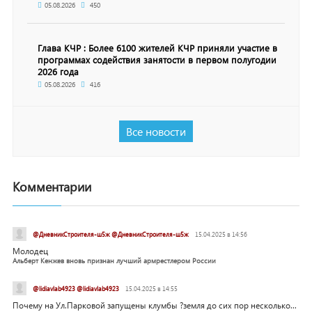
05.08.2026
450
Глава КЧР : Более 6100 жителей КЧР приняли участие в
программах содействия занятости в первом полугодии
2026 года
05.08.2026
416
Все новости
Комментарии
@ДневникСтроителя-ш5ж @ДневникСтроителя-ш5ж
15.04.2025 в 14:56
Молодец
Альберт Кенжев вновь признан лучший армрестлером России
@lidiavlab4923 @lidiavlab4923
15.04.2025 в 14:55
Почему на Ул.Парковой запущены клумбы ?земля до сих пор несколько...