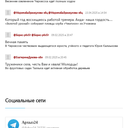
Весеннее озеленение Черкесска идет полным ходом
@МариямБайрамкулова-э8ц @МариямБайрамкулова-э8ц
15.04.2025 в 14:54
Который год восхищаюсь работой тренера. Аида- наша гордость....
«Золотой урожай» собирают пловцы клуба «Чемпион» из Учкекена
@Борис-р4л5т @Борис-р4л5т
09.02.2025 в 20:47
Вечная память
В Черкесске чествовали выдающегося юриста, учёного и педагога Юрия Калмыкова
@ЕкатеринаДумова-о8и
09.02.2025 в 20:45
Труженики села, честь Вам и хвала! Молодцы!
Во фруктовых садах Таллыка идет активная обработка деревьев
Социальные сети