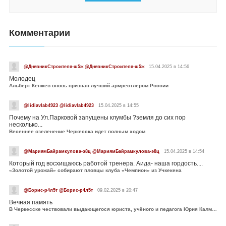
Комментарии
@ДневникСтроителя-ш5ж @ДневникСтроителя-ш5ж
15.04.2025 в 14:56
Молодец
Альберт Кенжев вновь признан лучший армрестлером России
@lidiavlab4923 @lidiavlab4923
15.04.2025 в 14:55
Почему на Ул.Парковой запущены клумбы ?земля до сих пор
несколько...
Весеннее озеленение Черкесска идет полным ходом
@МариямБайрамкулова-э8ц @МариямБайрамкулова-э8ц
15.04.2025 в 14:54
Который год восхищаюсь работой тренера. Аида- наша гордость....
«Золотой урожай» собирают пловцы клуба «Чемпион» из Учкекена
@Борис-р4л5т @Борис-р4л5т
09.02.2025 в 20:47
Вечная память
В Черкесске чествовали выдающегося юриста, учёного и педагога Юрия Калмыкова